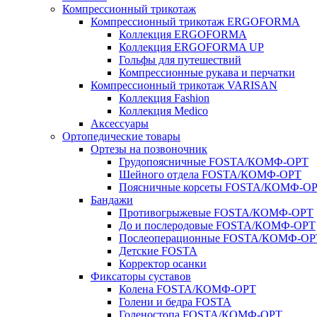
Компрессионный трикотаж
Компрессионный трикотаж ERGOFORMA
Коллекция ERGOFORMA
Коллекция ERGOFORMA UP
Гольфы для путешествий
Компрессионные рукава и перчатки
Компрессионный трикотаж VARISAN
Коллекция Fashion
Коллекция Medico
Аксессуары
Ортопедические товары
Ортезы на позвоночник
Грудопоясничные FOSTA/КОМФ-ОРТ
Шейного отдела FOSTA/КОМФ-ОРТ
Поясничные корсеты FOSTA/КОМФ-О
Бандажи
Противогрыжевые FOSTA/КОМФ-ОРТ
До и послеродовые FOSTA/КОМФ-ОРТ
Послеоперационные FOSTA/КОМФ-ОР
Детские FOSTA
Корректор осанки
Фиксаторы суставов
Колена FOSTA/КОМФ-ОРТ
Голени и бедра FOSTA
Голеностопа FOSTA/КОМФ-ОРТ