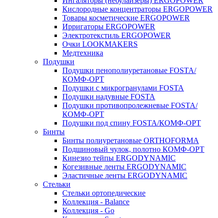
Ингаляторы (небулайзеры) ERGOPOWER
Кислородные концентраторы ERGOPOWER
Товары косметические ERGOPOWER
Ирригаторы ERGOPOWER
Электротекстиль ERGOPOWER
Очки LOOKMAKERS
Медтехника
Подушки
Подушки пенополиуретановые FOSTA/
КОМФ-ОРТ
Подушки с микрогранулами FOSTA
Подушки надувные FOSTA
Подушки противопролежневые FOSTA/
КОМФ-ОРТ
Подушки под спину FOSTA/КОМФ-ОРТ
Бинты
Бинты полиуретановые ORTHOFORMA
Подшиновый чулок, полотно КОМФ-ОРТ
Кинезио тейпы ERGODYNAMIC
Когезивные ленты ERGODYNAMIC
Эластичные ленты ERGODYNAMIC
Стельки
Стельки ортопедические
Коллекция - Balance
Коллекция - Go