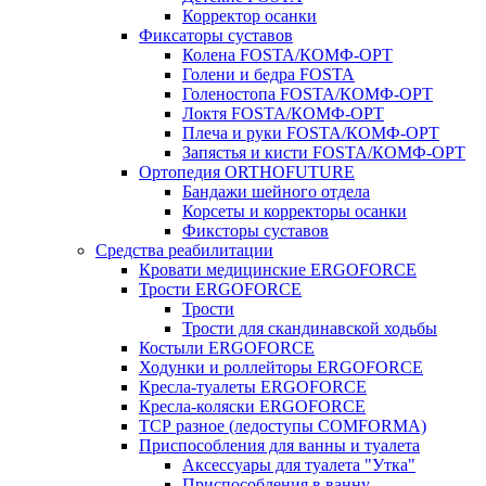
Корректор осанки
Фиксаторы суставов
Колена FOSTA/КОМФ-ОРТ
Голени и бедра FOSTA
Голеностопа FOSTA/КОМФ-ОРТ
Локтя FOSTA/КОМФ-ОРТ
Плеча и руки FOSTA/КОМФ-ОРТ
Запястья и кисти FOSTA/КОМФ-ОРТ
Ортопедия ORTHOFUTURE
Бандажи шейного отдела
Корсеты и корректоры осанки
Фиксторы суставов
Средства реабилитации
Кровати медицинские ERGOFORCE
Трости ERGOFORCE
Трости
Трости для скандинавской ходьбы
Костыли ERGOFORCE
Ходунки и роллейторы ERGOFORCE
Кресла-туалеты ERGOFORCE
Кресла-коляски ERGOFORCE
ТСР разное (ледоступы COMFORMA)
Приспособления для ванны и туалета
Аксессуары для туалета "Утка"
Приспособления в ванну