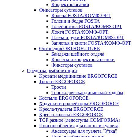
Корректор осанки
Фиксаторы суставов
Колена FOSTA/КОМФ-ОРТ
Голени и бедра FOSTA
Голеностопа FOSTA/КОМФ-ОРТ
Локтя FOSTA/КОМФ-ОРТ
Плеча и руки FOSTA/КОМФ-ОРТ
Запястья и кисти FOSTA/КОМФ-ОРТ
Ортопедия ORTHOFUTURE
Бандажи шейного отдела
Корсеты и корректоры осанки
Фиксторы суставов
Средства реабилитации
Кровати медицинские ERGOFORCE
Трости ERGOFORCE
Трости
Трости для скандинавской ходьбы
Костыли ERGOFORCE
Ходунки и роллейторы ERGOFORCE
Кресла-туалеты ERGOFORCE
Кресла-коляски ERGOFORCE
ТСР разное (ледоступы COMFORMA)
Приспособления для ванны и туалета
Аксессуары для туалета "Утка"
Приспособления в ванну