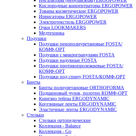
Ингаляторы (небулайзеры) ERGOPOWER
Кислородные концентраторы ERGOPOWER
Товары косметические ERGOPOWER
Ирригаторы ERGOPOWER
Электротекстиль ERGOPOWER
Очки LOOKMAKERS
Медтехника
Подушки
Подушки пенополиуретановые FOSTA/
КОМФ-ОРТ
Подушки с микрогранулами FOSTA
Подушки надувные FOSTA
Подушки противопролежневые FOSTA/
КОМФ-ОРТ
Подушки под спину FOSTA/КОМФ-ОРТ
Бинты
Бинты полиуретановые ORTHOFORMA
Подшиновый чулок, полотно КОМФ-ОРТ
Кинезио тейпы ERGODYNAMIC
Когезивные ленты ERGODYNAMIC
Эластичные ленты ERGODYNAMIC
Стельки
Стельки ортопедические
Коллекция - Balance
Коллекция - Go