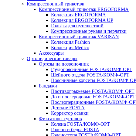
Компрессионный трикотаж
Компрессионный трикотаж ERGOFORMA
Коллекция ERGOFORMA
Коллекция ERGOFORMA UP
Гольфы для путешествий
Компрессионные рукава и перчатки
Компрессионный трикотаж VARISAN
Коллекция Fashion
Коллекция Medico
Аксессуары
Ортопедические товары
Ортезы на позвоночник
Грудопоясничные FOSTA/КОМФ-ОРТ
Шейного отдела FOSTA/КОМФ-ОРТ
Поясничные корсеты FOSTA/КОМФ-О
Бандажи
Противогрыжевые FOSTA/КОМФ-ОРТ
До и послеродовые FOSTA/КОМФ-ОРТ
Послеоперационные FOSTA/КОМФ-ОР
Детские FOSTA
Корректор осанки
Фиксаторы суставов
Колена FOSTA/КОМФ-ОРТ
Голени и бедра FOSTA
Голеностопа FOSTA/КОМФ-ОРТ