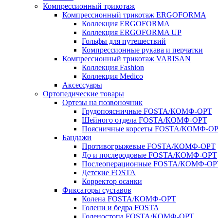
Компрессионный трикотаж
Компрессионный трикотаж ERGOFORMA
Коллекция ERGOFORMA
Коллекция ERGOFORMA UP
Гольфы для путешествий
Компрессионные рукава и перчатки
Компрессионный трикотаж VARISAN
Коллекция Fashion
Коллекция Medico
Аксессуары
Ортопедические товары
Ортезы на позвоночник
Грудопоясничные FOSTA/КОМФ-ОРТ
Шейного отдела FOSTA/КОМФ-ОРТ
Поясничные корсеты FOSTA/КОМФ-О
Бандажи
Противогрыжевые FOSTA/КОМФ-ОРТ
До и послеродовые FOSTA/КОМФ-ОРТ
Послеоперационные FOSTA/КОМФ-ОР
Детские FOSTA
Корректор осанки
Фиксаторы суставов
Колена FOSTA/КОМФ-ОРТ
Голени и бедра FOSTA
Голеностопа FOSTA/КОМФ-ОРТ