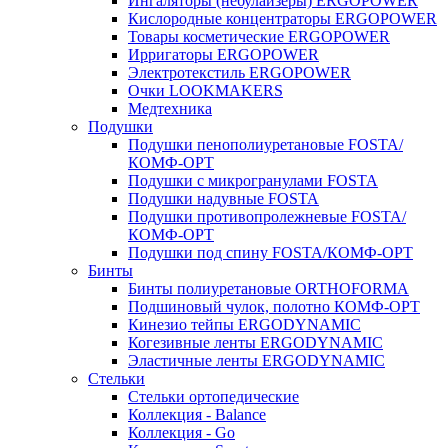
Ингаляторы (небулайзеры) ERGOPOWER
Кислородные концентраторы ERGOPOWER
Товары косметические ERGOPOWER
Ирригаторы ERGOPOWER
Электротекстиль ERGOPOWER
Очки LOOKMAKERS
Медтехника
Подушки
Подушки пенополиуретановые FOSTA/
КОМФ-ОРТ
Подушки с микрогранулами FOSTA
Подушки надувные FOSTA
Подушки противопролежневые FOSTA/
КОМФ-ОРТ
Подушки под спину FOSTA/КОМФ-ОРТ
Бинты
Бинты полиуретановые ORTHOFORMA
Подшиновый чулок, полотно КОМФ-ОРТ
Кинезио тейпы ERGODYNAMIC
Когезивные ленты ERGODYNAMIC
Эластичные ленты ERGODYNAMIC
Стельки
Стельки ортопедические
Коллекция - Balance
Коллекция - Go