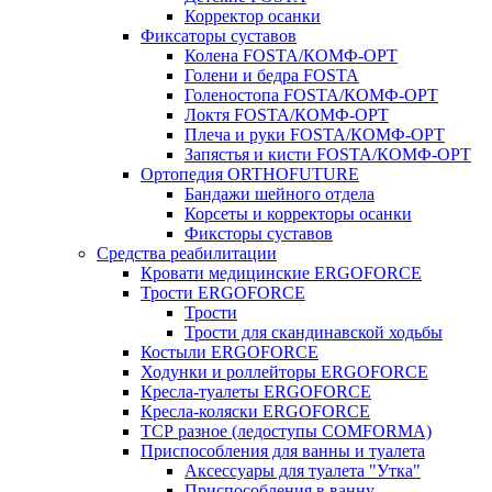
Корректор осанки
Фиксаторы суставов
Колена FOSTA/КОМФ-ОРТ
Голени и бедра FOSTA
Голеностопа FOSTA/КОМФ-ОРТ
Локтя FOSTA/КОМФ-ОРТ
Плеча и руки FOSTA/КОМФ-ОРТ
Запястья и кисти FOSTA/КОМФ-ОРТ
Ортопедия ORTHOFUTURE
Бандажи шейного отдела
Корсеты и корректоры осанки
Фиксторы суставов
Средства реабилитации
Кровати медицинские ERGOFORCE
Трости ERGOFORCE
Трости
Трости для скандинавской ходьбы
Костыли ERGOFORCE
Ходунки и роллейторы ERGOFORCE
Кресла-туалеты ERGOFORCE
Кресла-коляски ERGOFORCE
ТСР разное (ледоступы COMFORMA)
Приспособления для ванны и туалета
Аксессуары для туалета "Утка"
Приспособления в ванну