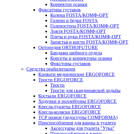
Корректор осанки
Фиксаторы суставов
Колена FOSTA/КОМФ-ОРТ
Голени и бедра FOSTA
Голеностопа FOSTA/КОМФ-ОРТ
Локтя FOSTA/КОМФ-ОРТ
Плеча и руки FOSTA/КОМФ-ОРТ
Запястья и кисти FOSTA/КОМФ-ОРТ
Ортопедия ORTHOFUTURE
Бандажи шейного отдела
Корсеты и корректоры осанки
Фиксторы суставов
Средства реабилитации
Кровати медицинские ERGOFORCE
Трости ERGOFORCE
Трости
Трости для скандинавской ходьбы
Костыли ERGOFORCE
Ходунки и роллейторы ERGOFORCE
Кресла-туалеты ERGOFORCE
Кресла-коляски ERGOFORCE
ТСР разное (ледоступы COMFORMA)
Приспособления для ванны и туалета
Аксессуары для туалета "Утка"
Приспособления в ванну