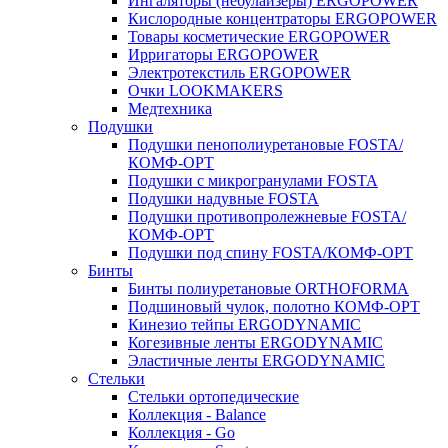
Ингаляторы (небулайзеры) ERGOPOWER
Кислородные концентраторы ERGOPOWER
Товары косметические ERGOPOWER
Ирригаторы ERGOPOWER
Электротекстиль ERGOPOWER
Очки LOOKMAKERS
Медтехника
Подушки
Подушки пенополиуретановые FOSTA/
КОМФ-ОРТ
Подушки с микрогранулами FOSTA
Подушки надувные FOSTA
Подушки противопролежневые FOSTA/
КОМФ-ОРТ
Подушки под спину FOSTA/КОМФ-ОРТ
Бинты
Бинты полиуретановые ORTHOFORMA
Подшиновый чулок, полотно КОМФ-ОРТ
Кинезио тейпы ERGODYNAMIC
Когезивные ленты ERGODYNAMIC
Эластичные ленты ERGODYNAMIC
Стельки
Стельки ортопедические
Коллекция - Balance
Коллекция - Go