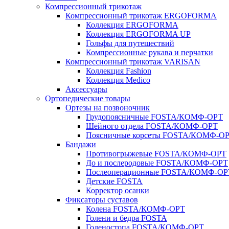
Компрессионный трикотаж
Компрессионный трикотаж ERGOFORMA
Коллекция ERGOFORMA
Коллекция ERGOFORMA UP
Гольфы для путешествий
Компрессионные рукава и перчатки
Компрессионный трикотаж VARISAN
Коллекция Fashion
Коллекция Medico
Аксессуары
Ортопедические товары
Ортезы на позвоночник
Грудопоясничные FOSTA/КОМФ-ОРТ
Шейного отдела FOSTA/КОМФ-ОРТ
Поясничные корсеты FOSTA/КОМФ-О
Бандажи
Противогрыжевые FOSTA/КОМФ-ОРТ
До и послеродовые FOSTA/КОМФ-ОРТ
Послеоперационные FOSTA/КОМФ-ОР
Детские FOSTA
Корректор осанки
Фиксаторы суставов
Колена FOSTA/КОМФ-ОРТ
Голени и бедра FOSTA
Голеностопа FOSTA/КОМФ-ОРТ