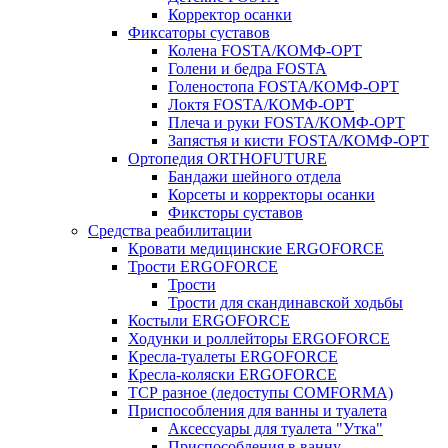
Корректор осанки
Фиксаторы суставов
Колена FOSTA/КОМФ-ОРТ
Голени и бедра FOSTA
Голеностопа FOSTA/КОМФ-ОРТ
Локтя FOSTA/КОМФ-ОРТ
Плеча и руки FOSTA/КОМФ-ОРТ
Запястья и кисти FOSTA/КОМФ-ОРТ
Ортопедия ORTHOFUTURE
Бандажи шейного отдела
Корсеты и корректоры осанки
Фиксторы суставов
Средства реабилитации
Кровати медицинские ERGOFORCE
Трости ERGOFORCE
Трости
Трости для скандинавской ходьбы
Костыли ERGOFORCE
Ходунки и роллейторы ERGOFORCE
Кресла-туалеты ERGOFORCE
Кресла-коляски ERGOFORCE
ТСР разное (ледоступы COMFORMA)
Приспособления для ванны и туалета
Аксессуары для туалета "Утка"
Приспособления в ванну