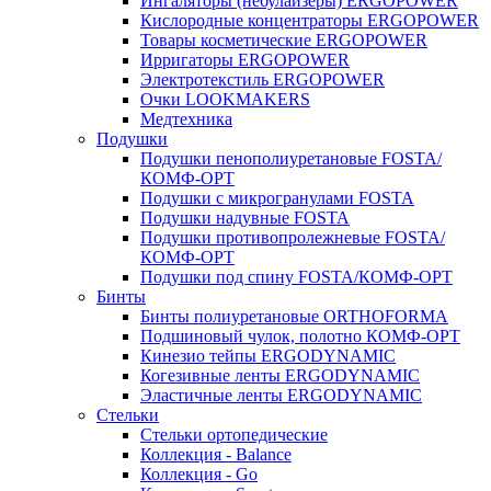
Ингаляторы (небулайзеры) ERGOPOWER
Кислородные концентраторы ERGOPOWER
Товары косметические ERGOPOWER
Ирригаторы ERGOPOWER
Электротекстиль ERGOPOWER
Очки LOOKMAKERS
Медтехника
Подушки
Подушки пенополиуретановые FOSTA/
КОМФ-ОРТ
Подушки с микрогранулами FOSTA
Подушки надувные FOSTA
Подушки противопролежневые FOSTA/
КОМФ-ОРТ
Подушки под спину FOSTA/КОМФ-ОРТ
Бинты
Бинты полиуретановые ORTHOFORMA
Подшиновый чулок, полотно КОМФ-ОРТ
Кинезио тейпы ERGODYNAMIC
Когезивные ленты ERGODYNAMIC
Эластичные ленты ERGODYNAMIC
Стельки
Стельки ортопедические
Коллекция - Balance
Коллекция - Go