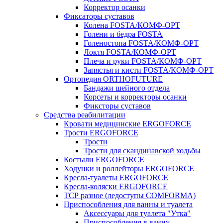
Корректор осанки
Фиксаторы суставов
Колена FOSTA/КОМФ-ОРТ
Голени и бедра FOSTA
Голеностопа FOSTA/КОМФ-ОРТ
Локтя FOSTA/КОМФ-ОРТ
Плеча и руки FOSTA/КОМФ-ОРТ
Запястья и кисти FOSTA/КОМФ-ОРТ
Ортопедия ORTHOFUTURE
Бандажи шейного отдела
Корсеты и корректоры осанки
Фиксторы суставов
Средства реабилитации
Кровати медицинские ERGOFORCE
Трости ERGOFORCE
Трости
Трости для скандинавской ходьбы
Костыли ERGOFORCE
Ходунки и роллейторы ERGOFORCE
Кресла-туалеты ERGOFORCE
Кресла-коляски ERGOFORCE
ТСР разное (ледоступы COMFORMA)
Приспособления для ванны и туалета
Аксессуары для туалета "Утка"
Приспособления в ванну