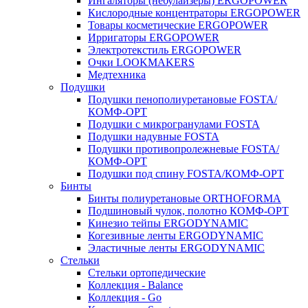
Ингаляторы (небулайзеры) ERGOPOWER
Кислородные концентраторы ERGOPOWER
Товары косметические ERGOPOWER
Ирригаторы ERGOPOWER
Электротекстиль ERGOPOWER
Очки LOOKMAKERS
Медтехника
Подушки
Подушки пенополиуретановые FOSTA/
КОМФ-ОРТ
Подушки с микрогранулами FOSTA
Подушки надувные FOSTA
Подушки противопролежневые FOSTA/
КОМФ-ОРТ
Подушки под спину FOSTA/КОМФ-ОРТ
Бинты
Бинты полиуретановые ORTHOFORMA
Подшиновый чулок, полотно КОМФ-ОРТ
Кинезио тейпы ERGODYNAMIC
Когезивные ленты ERGODYNAMIC
Эластичные ленты ERGODYNAMIC
Стельки
Стельки ортопедические
Коллекция - Balance
Коллекция - Go