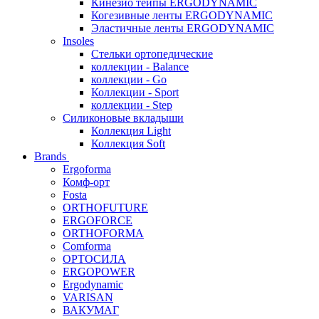
Кинезио тейпы ERGODYNAMIC
Когезивные ленты ERGODYNAMIC
Эластичные ленты ERGODYNAMIC
Insoles
Стельки ортопедические
коллекции - Balance
коллекции - Go
Коллекции - Sport
коллекции - Step
Силиконовые вкладыши
Коллекция Light
Коллекция Soft
Brands
Ergoforma
Комф-орт
Fosta
ORTHOFUTURE
ERGOFORCE
ORTHOFORMA
Comforma
ОРТОСИЛА
ERGOPOWER
Ergodynamic
VARISAN
ВАКУМАГ