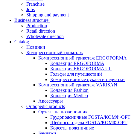
Franchise
Jobs
Shipping and payment
Business structure
Production
Retail direction
Wholesale direction
Catalog
Новинки
Компрессионный трикотаж
Компрессионный трикотаж ERGOFORMA
Коллекция ERGOFORMA
Коллекция ERGOFORMA UP
Гольфы для путешествий
Компрессионные рукава и перчатки
Компрессионный трикотаж VARISAN
Коллекция Fashion
Коллекция Medico
Аксессуары
Orthopedic products
Ортезы на позвоночник
Грудопоясничные FOSTA/КОМФ-ОРТ
Шейного отдела FOSTA/КОМФ-ОРТ
Корсеты поясничные
Бандажи