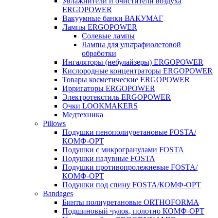
Увлажнители и очистители воздуха
ERGOPOWER
Вакуумные банки ВАКУМАГ
Лампы ERGOPOWER
Солевые лампы
Лампы для ультрафиолетовой
обработки
Ингаляторы (небулайзеры) ERGOPOWER
Кислородные концентраторы ERGOPOWER
Товары косметические ERGOPOWER
Ирригаторы ERGOPOWER
Электротекстиль ERGOPOWER
Очки LOOKMAKERS
Медтехника
Pillows
Подушки пенополиуретановые FOSTA/
КОМФ-ОРТ
Подушки с микрогранулами FOSTA
Подушки надувные FOSTA
Подушки противопролежневые FOSTA/
КОМФ-ОРТ
Подушки под спину FOSTA/КОМФ-ОРТ
Bandages
Бинты полиуретановые ORTHOFORMA
Подшиновый чулок, полотно КОМФ-ОРТ