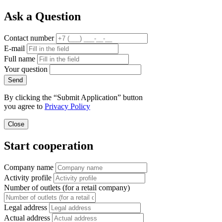
Ask a Question
Contact number
E-mail
Full name
Your question
Send
By clicking the “Submit Application” button
you agree to
Privacy Policy
Close
Start cooperation
Company name
Activity profile
Number of outlets (for a retail company)
Legal address
Actual address