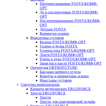
Противогрыжевые FOSTA/КОМФ-
ОРТ
До и послеродовые FOSTA/КОМФ-
ОРТ
Послеоперационные FOSTA/КОМФ-
ОРТ
Детские FOSTA
Корректор осанки
Фиксаторы суставов
Колена FOSTA/КОМФ-ОРТ
Голени и бедра FOSTA
Голеностопа FOSTA/КОМФ-ОРТ
Локтя FOSTA/КОМФ-ОРТ
Плеча и руки FOSTA/КОМФ-ОРТ
Запястья и кисти FOSTA/КОМФ-ОРТ
Ортопедия ORTHOFUTURE
Бандажи шейного отдела
Корсеты и корректоры осанки
Фиксторы суставов
Средства реабилитации
Кровати медицинские ERGOFORCE
Трости ERGOFORCE
Трости
Трости для скандинавской ходьбы
Костыли ERGOFORCE