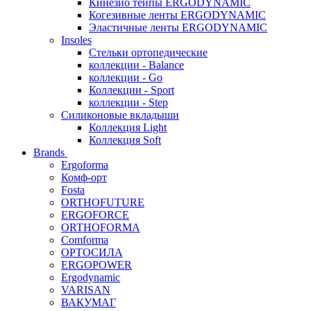
Кинезио тейпы ERGODYNAMIC
Когезивные ленты ERGODYNAMIC
Эластичные ленты ERGODYNAMIC
Insoles
Стельки ортопедические
коллекции - Balance
коллекции - Go
Коллекции - Sport
коллекции - Step
Силиконовые вкладыши
Коллекция Light
Коллекция Soft
Brands
Ergoforma
Комф-орт
Fosta
ORTHOFUTURE
ERGOFORCE
ORTHOFORMA
Comforma
ОРТОСИЛА
ERGOPOWER
Ergodynamic
VARISAN
ВАКУМАГ