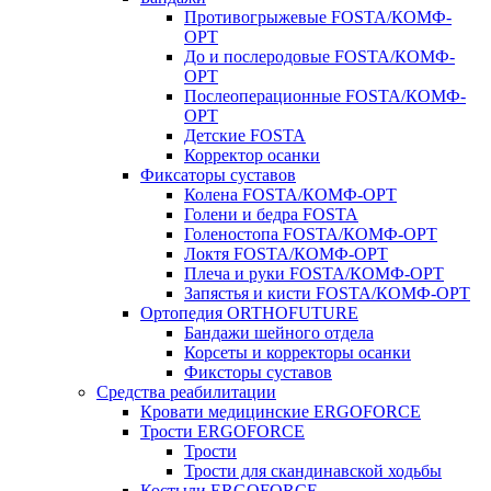
Противогрыжевые FOSTA/КОМФ-
ОРТ
До и послеродовые FOSTA/КОМФ-
ОРТ
Послеоперационные FOSTA/КОМФ-
ОРТ
Детские FOSTA
Корректор осанки
Фиксаторы суставов
Колена FOSTA/КОМФ-ОРТ
Голени и бедра FOSTA
Голеностопа FOSTA/КОМФ-ОРТ
Локтя FOSTA/КОМФ-ОРТ
Плеча и руки FOSTA/КОМФ-ОРТ
Запястья и кисти FOSTA/КОМФ-ОРТ
Ортопедия ORTHOFUTURE
Бандажи шейного отдела
Корсеты и корректоры осанки
Фиксторы суставов
Средства реабилитации
Кровати медицинские ERGOFORCE
Трости ERGOFORCE
Трости
Трости для скандинавской ходьбы
Костыли ERGOFORCE