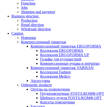
Franchise
Jobs
Shipping and payment
Business structure
Production
Retail direction
Wholesale direction
Catalog
Новинки
Компрессионный трикотаж
Компрессионный трикотаж ERGOFORMA
Коллекция ERGOFORMA
Коллекция ERGOFORMA UP
Гольфы для путешествий
Компрессионные рукава и перчатки
Компрессионный трикотаж VARISAN
Коллекция Fashion
Коллекция Medico
Аксессуары
Orthopedic products
Ортезы на позвоночник
Грудопоясничные FOSTA/КОМФ-ОРТ
Шейного отдела FOSTA/КОМФ-ОРТ
Корсеты поясничные
Бандажи