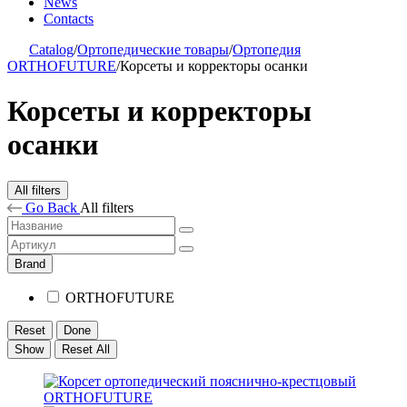
News
Contacts
Catalog
/
Ортопедические товары
/
Ортопедия
ORTHOFUTURE
/
Корсеты и корректоры осанки
Корсеты и корректоры
осанки
All filters
Go Back
All filters
Brand
ORTHOFUTURE
Reset
Done
Show
Reset All