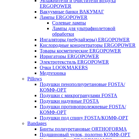
Увлажнители и очистители воздуха
ERGOPOWER
Вакуумные банки ВАКУМАГ
Лампы ERGOPOWER
Солевые лампы
Лампы для ультрафиолетовой
обработки
Ингаляторы (небулайзеры) ERGOPOWER
Кислородные концентраторы ERGOPOWER
Товары косметические ERGOPOWER
Ирригаторы ERGOPOWER
Электротекстиль ERGOPOWER
Очки LOOKMAKERS
Медтехника
Pillows
Подушки пенополиуретановые FOSTA/
КОМФ-ОРТ
Подушки с микрогранулами FOSTA
Подушки надувные FOSTA
Подушки противопролежневые FOSTA/
КОМФ-ОРТ
Подушки под спину FOSTA/КОМФ-ОРТ
Bandages
Бинты полиуретановые ORTHOFORMA
Подшиновый чулок, полотно КОМФ-ОРТ