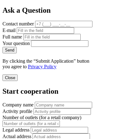
Ask a Question
Contact number
E-mail
Full name
Your question
Send
By clicking the “Submit Application” button
you agree to
Privacy Policy
Close
Start cooperation
Company name
Activity profile
Number of outlets (for a retail company)
Legal address
Actual address