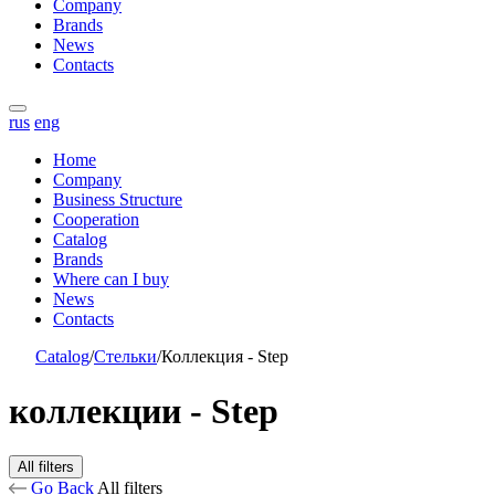
Company
Brands
News
Contacts
rus
eng
Home
Company
Business Structure
Cooperation
Catalog
Brands
Where can I buy
News
Contacts
Catalog
/
Стельки
/
Коллекция - Step
коллекции - Step
All filters
Go Back
All filters