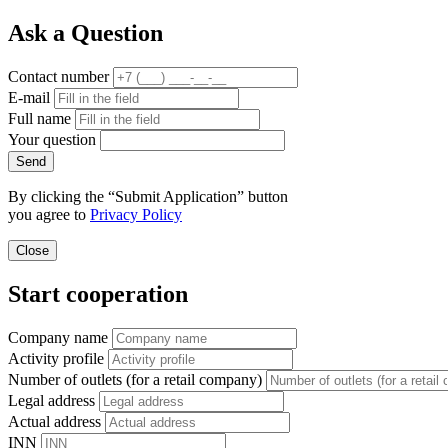
Ask a Question
Contact number
E-mail
Full name
Your question
Send
By clicking the “Submit Application” button
you agree to
Privacy Policy
Close
Start cooperation
Company name
Activity profile
Number of outlets (for a retail company)
Legal address
Actual address
INN