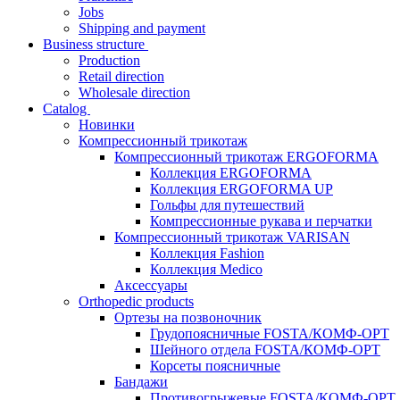
Jobs
Shipping and payment
Business structure
Production
Retail direction
Wholesale direction
Catalog
Новинки
Компрессионный трикотаж
Компрессионный трикотаж ERGOFORMA
Коллекция ERGOFORMA
Коллекция ERGOFORMA UP
Гольфы для путешествий
Компрессионные рукава и перчатки
Компрессионный трикотаж VARISAN
Коллекция Fashion
Коллекция Medico
Аксессуары
Orthopedic products
Ортезы на позвоночник
Грудопоясничные FOSTA/КОМФ-ОРТ
Шейного отдела FOSTA/КОМФ-ОРТ
Корсеты поясничные
Бандажи
Противогрыжевые FOSTA/КОМФ-ОРТ