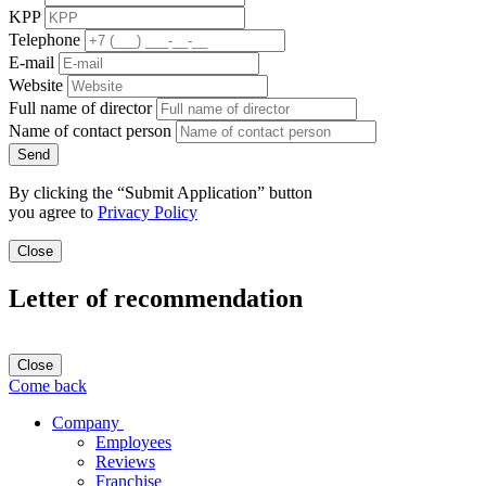
KPP
Telephone
E-mail
Website
Full name of director
Name of contact person
Send
By clicking the “Submit Application” button
you agree to
Privacy Policy
Close
Letter of recommendation
Close
Come back
Company
Employees
Reviews
Franchise