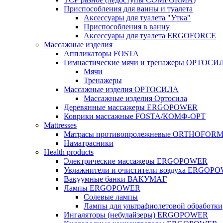
Приспособления для ванны и туалета
Аксессуары для туалета "Утка"
Приспособления в ванну
Аксессуары для туалета ERGOFORCE
Массажные изделия
Аппликаторы FOSTA
Гимнастические мячи и тренажеры ОРТОСИ
Мячи
Тренажеры
Массажные изделия ОРТОСИЛА
Массажные изделия Ортосила
Деревянные массажеры ERGOPOWER
Коврики массажные FOSTA/КОМФ-ОРТ
Мattresses
Матрасы противопролежневые ORTHOFOR
Наматрасники
Health products
Электрические массажеры ERGOPOWER
Увлажнители и очистители воздуха ERGOP
Вакуумные банки ВАКУМАГ
Лампы ERGOPOWER
Солевые лампы
Лампы для ультрафиолетовой обработки
Ингаляторы (небулайзеры) ERGOPOWER