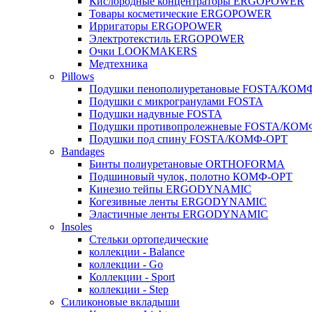
Кислородные концентраторы ERGOPOWER
Товары косметические ERGOPOWER
Ирригаторы ERGOPOWER
Электротекстиль ERGOPOWER
Очки LOOKMAKERS
Медтехника
Pillows
Подушки пенополиуретановые FOSTA/КОМ
Подушки с микрогранулами FOSTA
Подушки надувные FOSTA
Подушки противопролежневые FOSTA/КОМ
Подушки под спину FOSTA/КОМФ-ОРТ
Bandages
Бинты полиуретановые ORTHOFORMA
Подшиновый чулок, полотно КОМФ-ОРТ
Кинезио тейпы ERGODYNAMIC
Когезивные ленты ERGODYNAMIC
Эластичные ленты ERGODYNAMIC
Insoles
Стельки ортопедические
коллекции - Balance
коллекции - Go
Коллекции - Sport
коллекции - Step
Силиконовые вкладыши