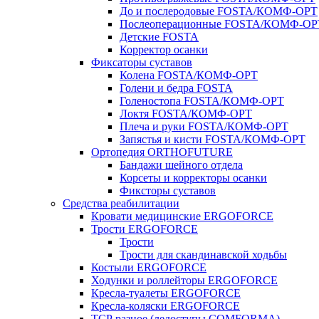
До и послеродовые FOSTA/КОМФ-ОРТ
Послеоперационные FOSTA/КОМФ-ОР
Детские FOSTA
Корректор осанки
Фиксаторы суставов
Колена FOSTA/КОМФ-ОРТ
Голени и бедра FOSTA
Голеностопа FOSTA/КОМФ-ОРТ
Локтя FOSTA/КОМФ-ОРТ
Плеча и руки FOSTA/КОМФ-ОРТ
Запястья и кисти FOSTA/КОМФ-ОРТ
Ортопедия ORTHOFUTURE
Бандажи шейного отдела
Корсеты и корректоры осанки
Фиксторы суставов
Средства реабилитации
Кровати медицинские ERGOFORCE
Трости ERGOFORCE
Трости
Трости для скандинавской ходьбы
Костыли ERGOFORCE
Ходунки и роллейторы ERGOFORCE
Кресла-туалеты ERGOFORCE
Кресла-коляски ERGOFORCE
ТСР разное (ледоступы COMFORMA)