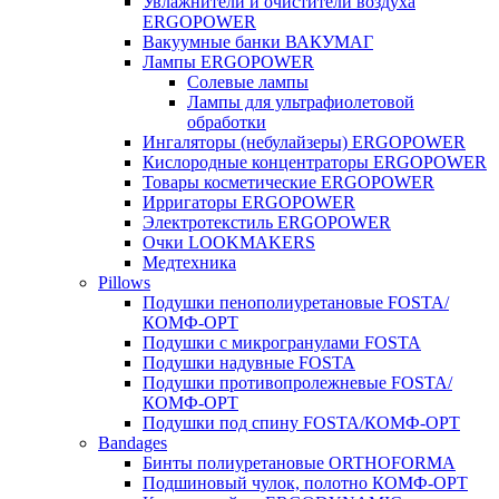
Увлажнители и очистители воздуха
ERGOPOWER
Вакуумные банки ВАКУМАГ
Лампы ERGOPOWER
Солевые лампы
Лампы для ультрафиолетовой
обработки
Ингаляторы (небулайзеры) ERGOPOWER
Кислородные концентраторы ERGOPOWER
Товары косметические ERGOPOWER
Ирригаторы ERGOPOWER
Электротекстиль ERGOPOWER
Очки LOOKMAKERS
Медтехника
Pillows
Подушки пенополиуретановые FOSTA/
КОМФ-ОРТ
Подушки с микрогранулами FOSTA
Подушки надувные FOSTA
Подушки противопролежневые FOSTA/
КОМФ-ОРТ
Подушки под спину FOSTA/КОМФ-ОРТ
Bandages
Бинты полиуретановые ORTHOFORMA
Подшиновый чулок, полотно КОМФ-ОРТ