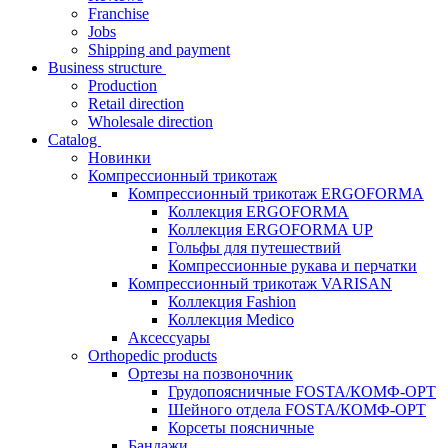
Franchise
Jobs
Shipping and payment
Business structure
Production
Retail direction
Wholesale direction
Catalog
Новинки
Компрессионный трикотаж
Компрессионный трикотаж ERGOFORMA
Коллекция ERGOFORMA
Коллекция ERGOFORMA UP
Гольфы для путешествий
Компрессионные рукава и перчатки
Компрессионный трикотаж VARISAN
Коллекция Fashion
Коллекция Medico
Аксессуары
Orthopedic products
Ортезы на позвоночник
Грудопоясничные FOSTA/КОМФ-ОРТ
Шейного отдела FOSTA/КОМФ-ОРТ
Корсеты поясничные
Бандажи