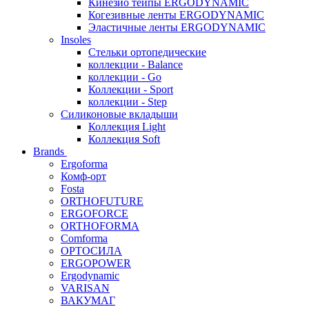
Кинезио тейпы ERGODYNAMIC
Когезивные ленты ERGODYNAMIC
Эластичные ленты ERGODYNAMIC
Insoles
Стельки ортопедические
коллекции - Balance
коллекции - Go
Коллекции - Sport
коллекции - Step
Силиконовые вкладыши
Коллекция Light
Коллекция Soft
Brands
Ergoforma
Комф-орт
Fosta
ORTHOFUTURE
ERGOFORCE
ORTHOFORMA
Comforma
ОРТОСИЛА
ERGOPOWER
Ergodynamic
VARISAN
ВАКУМАГ