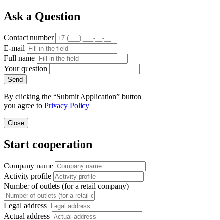
Ask a Question
Contact number
E-mail
Full name
Your question
Send
By clicking the “Submit Application” button
you agree to
Privacy Policy
Close
Start cooperation
Company name
Activity profile
Number of outlets (for a retail company)
Legal address
Actual address