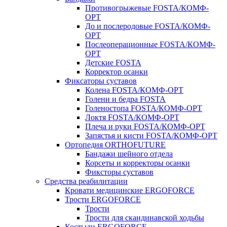
Противогрыжевые FOSTA/КОМФ-
ОРТ
До и послеродовые FOSTA/КОМФ-
ОРТ
Послеоперационные FOSTA/КОМФ-
ОРТ
Детские FOSTA
Корректор осанки
Фиксаторы суставов
Колена FOSTA/КОМФ-ОРТ
Голени и бедра FOSTA
Голеностопа FOSTA/КОМФ-ОРТ
Локтя FOSTA/КОМФ-ОРТ
Плеча и руки FOSTA/КОМФ-ОРТ
Запястья и кисти FOSTA/КОМФ-ОРТ
Ортопедия ORTHOFUTURE
Бандажи шейного отдела
Корсеты и корректоры осанки
Фиксторы суставов
Средства реабилитации
Кровати медицинские ERGOFORCE
Трости ERGOFORCE
Трости
Трости для скандинавской ходьбы
Костыли ERGOFORCE