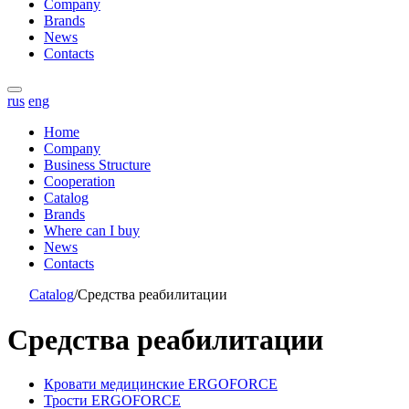
Company
Brands
News
Contacts
rus
eng
Home
Company
Business Structure
Cooperation
Catalog
Brands
Where can I buy
News
Contacts
Catalog
/
Средства реабилитации
Средства реабилитации
Кровати медицинские ERGOFORCE
Трости ERGOFORCE