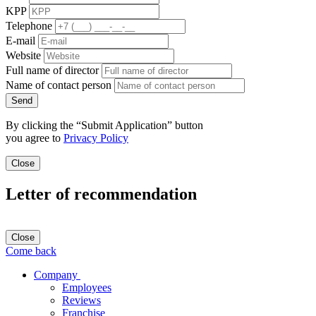
KPP
Telephone
E-mail
Website
Full name of director
Name of contact person
Send
By clicking the “Submit Application” button
you agree to
Privacy Policy
Close
Letter of recommendation
Close
Come back
Company
Employees
Reviews
Franchise