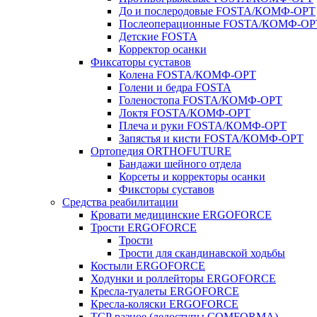
До и послеродовые FOSTA/КОМФ-ОРТ
Послеоперационные FOSTA/КОМФ-ОР
Детские FOSTA
Корректор осанки
Фиксаторы суставов
Колена FOSTA/КОМФ-ОРТ
Голени и бедра FOSTA
Голеностопа FOSTA/КОМФ-ОРТ
Локтя FOSTA/КОМФ-ОРТ
Плеча и руки FOSTA/КОМФ-ОРТ
Запястья и кисти FOSTA/КОМФ-ОРТ
Ортопедия ORTHOFUTURE
Бандажи шейного отдела
Корсеты и корректоры осанки
Фиксторы суставов
Средства реабилитации
Кровати медицинские ERGOFORCE
Трости ERGOFORCE
Трости
Трости для скандинавской ходьбы
Костыли ERGOFORCE
Ходунки и роллейторы ERGOFORCE
Кресла-туалеты ERGOFORCE
Кресла-коляски ERGOFORCE
ТСР разное (ледоступы COMFORMA)