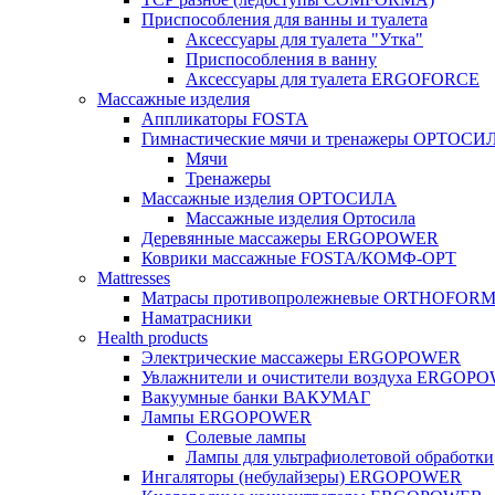
Приспособления для ванны и туалета
Аксессуары для туалета "Утка"
Приспособления в ванну
Аксессуары для туалета ERGOFORCE
Массажные изделия
Аппликаторы FOSTA
Гимнастические мячи и тренажеры ОРТОСИ
Мячи
Тренажеры
Массажные изделия ОРТОСИЛА
Массажные изделия Ортосила
Деревянные массажеры ERGOPOWER
Коврики массажные FOSTA/КОМФ-ОРТ
Мattresses
Матрасы противопролежневые ORTHOFOR
Наматрасники
Health products
Электрические массажеры ERGOPOWER
Увлажнители и очистители воздуха ERGOP
Вакуумные банки ВАКУМАГ
Лампы ERGOPOWER
Солевые лампы
Лампы для ультрафиолетовой обработки
Ингаляторы (небулайзеры) ERGOPOWER