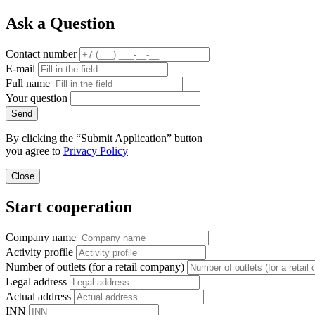
Ask a Question
Contact number
E-mail
Full name
Your question
Send
By clicking the “Submit Application” button
you agree to
Privacy Policy
Close
Start cooperation
Company name
Activity profile
Number of outlets (for a retail company)
Legal address
Actual address
INN