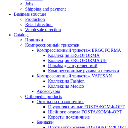
Jobs
Shipping and payment
Business structure
Production
Retail direction
Wholesale direction
Catalog
Новинки
Компрессионный трикотаж
Компрессионный трикотаж ERGOFORMA
Коллекция ERGOFORMA
Коллекция ERGOFORMA UP
Гольфы для путешествий
Компрессионные рукава и перчатки
Компрессионный трикотаж VARISAN
Коллекция Fashion
Коллекция Medico
Аксессуары
Orthopedic products
Ортезы на позвоночник
Грудопоясничные FOSTA/КОМФ-ОРТ
Шейного отдела FOSTA/КОМФ-ОРТ
Корсеты поясничные
Бандажи
Противогрыжевые FOSTA/КОМФ-ОРТ