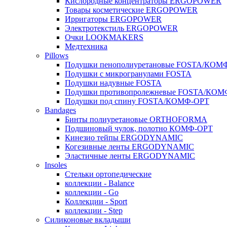
Кислородные концентраторы ERGOPOWER
Товары косметические ERGOPOWER
Ирригаторы ERGOPOWER
Электротекстиль ERGOPOWER
Очки LOOKMAKERS
Медтехника
Pillows
Подушки пенополиуретановые FOSTA/КОМ
Подушки с микрогранулами FOSTA
Подушки надувные FOSTA
Подушки противопролежневые FOSTA/КОМ
Подушки под спину FOSTA/КОМФ-ОРТ
Bandages
Бинты полиуретановые ORTHOFORMA
Подшиновый чулок, полотно КОМФ-ОРТ
Кинезио тейпы ERGODYNAMIC
Когезивные ленты ERGODYNAMIC
Эластичные ленты ERGODYNAMIC
Insoles
Стельки ортопедические
коллекции - Balance
коллекции - Go
Коллекции - Sport
коллекции - Step
Силиконовые вкладыши