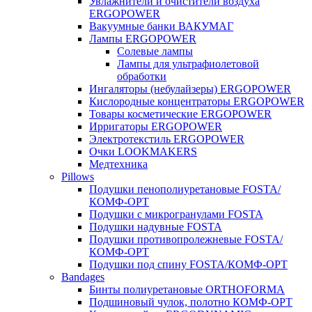
Увлажнители и очистители воздуха
ERGOPOWER
Вакуумные банки ВАКУМАГ
Лампы ERGOPOWER
Солевые лампы
Лампы для ультрафиолетовой
обработки
Ингаляторы (небулайзеры) ERGOPOWER
Кислородные концентраторы ERGOPOWER
Товары косметические ERGOPOWER
Ирригаторы ERGOPOWER
Электротекстиль ERGOPOWER
Очки LOOKMAKERS
Медтехника
Pillows
Подушки пенополиуретановые FOSTA/
КОМФ-ОРТ
Подушки с микрогранулами FOSTA
Подушки надувные FOSTA
Подушки противопролежневые FOSTA/
КОМФ-ОРТ
Подушки под спину FOSTA/КОМФ-ОРТ
Bandages
Бинты полиуретановые ORTHOFORMA
Подшиновый чулок, полотно КОМФ-ОРТ