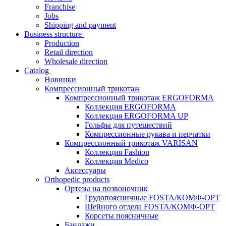
Franchise
Jobs
Shipping and payment
Business structure
Production
Retail direction
Wholesale direction
Catalog
Новинки
Компрессионный трикотаж
Компрессионный трикотаж ERGOFORMA
Коллекция ERGOFORMA
Коллекция ERGOFORMA UP
Гольфы для путешествий
Компрессионные рукава и перчатки
Компрессионный трикотаж VARISAN
Коллекция Fashion
Коллекция Medico
Аксессуары
Orthopedic products
Ортезы на позвоночник
Грудопоясничные FOSTA/КОМФ-ОРТ
Шейного отдела FOSTA/КОМФ-ОРТ
Корсеты поясничные
Бандажи