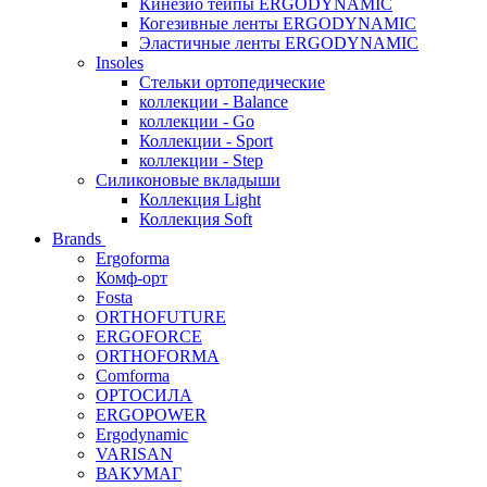
Кинезио тейпы ERGODYNAMIC
Когезивные ленты ERGODYNAMIC
Эластичные ленты ERGODYNAMIC
Insoles
Стельки ортопедические
коллекции - Balance
коллекции - Go
Коллекции - Sport
коллекции - Step
Силиконовые вкладыши
Коллекция Light
Коллекция Soft
Brands
Ergoforma
Комф-орт
Fosta
ORTHOFUTURE
ERGOFORCE
ORTHOFORMA
Comforma
ОРТОСИЛА
ERGOPOWER
Ergodynamic
VARISAN
ВАКУМАГ