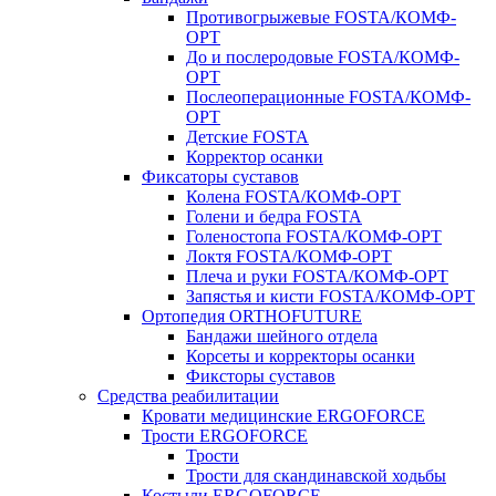
Противогрыжевые FOSTA/КОМФ-
ОРТ
До и послеродовые FOSTA/КОМФ-
ОРТ
Послеоперационные FOSTA/КОМФ-
ОРТ
Детские FOSTA
Корректор осанки
Фиксаторы суставов
Колена FOSTA/КОМФ-ОРТ
Голени и бедра FOSTA
Голеностопа FOSTA/КОМФ-ОРТ
Локтя FOSTA/КОМФ-ОРТ
Плеча и руки FOSTA/КОМФ-ОРТ
Запястья и кисти FOSTA/КОМФ-ОРТ
Ортопедия ORTHOFUTURE
Бандажи шейного отдела
Корсеты и корректоры осанки
Фиксторы суставов
Средства реабилитации
Кровати медицинские ERGOFORCE
Трости ERGOFORCE
Трости
Трости для скандинавской ходьбы
Костыли ERGOFORCE