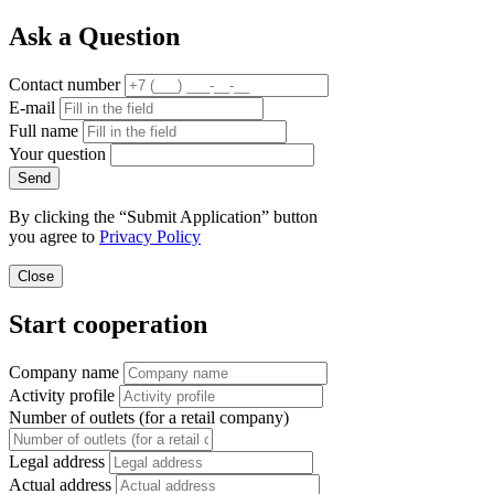
Ask a Question
Contact number
E-mail
Full name
Your question
Send
By clicking the “Submit Application” button
you agree to
Privacy Policy
Close
Start cooperation
Company name
Activity profile
Number of outlets (for a retail company)
Legal address
Actual address