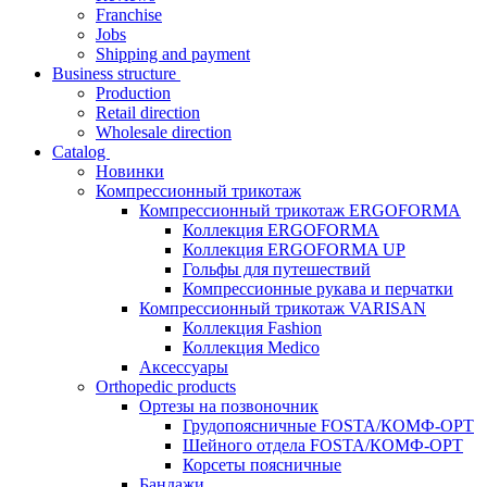
Franchise
Jobs
Shipping and payment
Business structure
Production
Retail direction
Wholesale direction
Catalog
Новинки
Компрессионный трикотаж
Компрессионный трикотаж ERGOFORMA
Коллекция ERGOFORMA
Коллекция ERGOFORMA UP
Гольфы для путешествий
Компрессионные рукава и перчатки
Компрессионный трикотаж VARISAN
Коллекция Fashion
Коллекция Medico
Аксессуары
Orthopedic products
Ортезы на позвоночник
Грудопоясничные FOSTA/КОМФ-ОРТ
Шейного отдела FOSTA/КОМФ-ОРТ
Корсеты поясничные
Бандажи