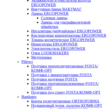
Увлажнители и очистители воздуха
ERGOPOWER
Вакуумные банки ВАКУМАГ
Лампы ERGOPOWER
Солевые лампы
Лампы для ультрафиолетовой
обработки
Ингаляторы (небулайзеры) ERGOPOWER
Кислородные концентраторы ERGOPOWER
Товары косметические ERGOPOWER
Ирригаторы ERGOPOWER
Электротекстиль ERGOPOWER
Очки LOOKMAKERS
Медтехника
Pillows
Подушки пенополиуретановые FOSTA/
КОМФ-ОРТ
Подушки с микрогранулами FOSTA
Подушки надувные FOSTA
Подушки противопролежневые FOSTA/
КОМФ-ОРТ
Подушки под спину FOSTA/КОМФ-ОРТ
Bandages
Бинты полиуретановые ORTHOFORMA
Подшиновый чулок, полотно КОМФ-ОРТ