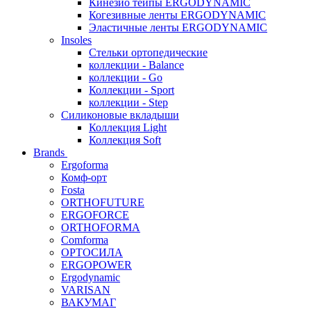
Кинезио тейпы ERGODYNAMIC
Когезивные ленты ERGODYNAMIC
Эластичные ленты ERGODYNAMIC
Insoles
Стельки ортопедические
коллекции - Balance
коллекции - Go
Коллекции - Sport
коллекции - Step
Силиконовые вкладыши
Коллекция Light
Коллекция Soft
Brands
Ergoforma
Комф-орт
Fosta
ORTHOFUTURE
ERGOFORCE
ORTHOFORMA
Comforma
ОРТОСИЛА
ERGOPOWER
Ergodynamic
VARISAN
ВАКУМАГ