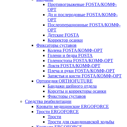
Противогрыжевые FOSTA/КОМФ-
ОРТ
До и послеродовые FOSTA/КОМФ-
ОРТ
Послеоперационные FOSTA/КОМФ-
ОРТ
Детские FOSTA
Корректор осанки
Фиксаторы суставов
Колена FOSTA/КОМФ-ОРТ
Голени и бедра FOSTA
Голеностопа FOSTA/КОМФ-ОРТ
Локтя FOSTA/КОМФ-ОРТ
Плеча и руки FOSTA/КОМФ-ОРТ
Запястья и кисти FOSTA/КОМФ-ОРТ
Ортопедия ORTHOFUTURE
Бандажи шейного отдела
Корсеты и корректоры осанки
Фиксторы суставов
Средства реабилитации
Кровати медицинские ERGOFORCE
Трости ERGOFORCE
Трости
Трости для скандинавской ходьбы
Костыли ERGOFORCE