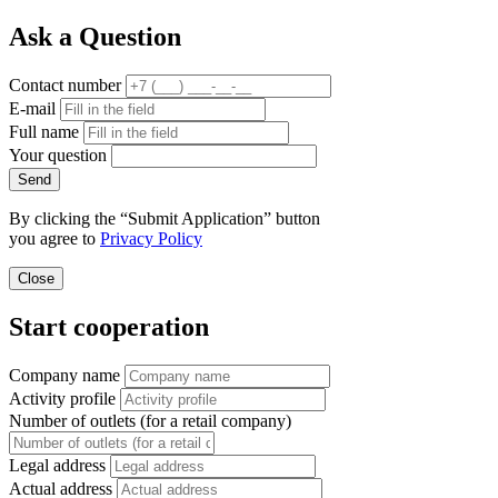
Ask a Question
Contact number
E-mail
Full name
Your question
Send
By clicking the “Submit Application” button
you agree to
Privacy Policy
Close
Start cooperation
Company name
Activity profile
Number of outlets (for a retail company)
Legal address
Actual address