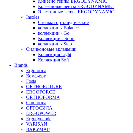
Кинезио тейпы ERGODYNAMIC
Когезивные ленты ERGODYNAMIC
Эластичные ленты ERGODYNAMIC
Insoles
Стельки ортопедические
коллекции - Balance
коллекции - Go
Коллекции - Sport
коллекции - Step
Силиконовые вкладыши
Коллекция Light
Коллекция Soft
Brands
Ergoforma
Комф-орт
Fosta
ORTHOFUTURE
ERGOFORCE
ORTHOFORMA
Comforma
ОРТОСИЛА
ERGOPOWER
Ergodynamic
VARISAN
ВАКУМАГ