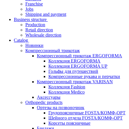
Franchise
Jobs
Shipping and payment
Business structure
Production
Retail direction
Wholesale direction
Catalog
Новинки
Компрессионный трикотаж
Компрессионный трикотаж ERGOFORMA
Коллекция ERGOFORMA
Коллекция ERGOFORMA UP
Гольфы для путешествий
Компрессионные рукава и перчатки
Компрессионный трикотаж VARISAN
Коллекция Fashion
Коллекция Medico
Аксессуары
Orthopedic products
Ортезы на позвоночник
Грудопоясничные FOSTA/КОМФ-ОРТ
Шейного отдела FOSTA/КОМФ-ОРТ
Корсеты поясничные
Бандажи