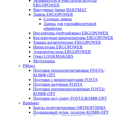
Увлажнители и очистители воздуха
ERGOPOWER
Вакуумные банки ВАКУМАГ
Лампы ERGOPOWER
Солевые лампы
Лампы для ультрафиолетовой
обработки
Ингаляторы (небулайзеры) ERGOPOWER
Кислородные концентраторы ERGOPOWER
Товары косметические ERGOPOWER
Ирригаторы ERGOPOWER
Электротекстиль ERGOPOWER
Очки LOOKMAKERS
Медтехника
Pillows
Подушки пенополиуретановые FOSTA/
КОМФ-ОРТ
Подушки с микрогранулами FOSTA
Подушки надувные FOSTA
Подушки противопролежневые FOSTA/
КОМФ-ОРТ
Подушки под спину FOSTA/КОМФ-ОРТ
Bandages
Бинты полиуретановые ORTHOFORMA
Подшиновый чулок, полотно КОМФ-ОРТ