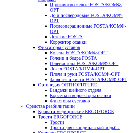
Противогрыжевые FOSTA/КОМФ-
ОРТ
До и послеродовые FOSTA/КОМФ-
ОРТ
Послеоперационные FOSTA/КОМФ-
ОРТ
Детские FOSTA
Корректор осанки
Фиксаторы суставов
Колена FOSTA/КОМФ-ОРТ
Голени и бедра FOSTA
Голеностопа FOSTA/КОМФ-ОРТ
Локтя FOSTA/КОМФ-ОРТ
Плеча и руки FOSTA/КОМФ-ОРТ
Запястья и кисти FOSTA/КОМФ-ОРТ
Ортопедия ORTHOFUTURE
Бандажи шейного отдела
Корсеты и корректоры осанки
Фиксторы суставов
Средства реабилитации
Кровати медицинские ERGOFORCE
Трости ERGOFORCE
Трости
Трости для скандинавской ходьбы
Костыли ERGOFORCE