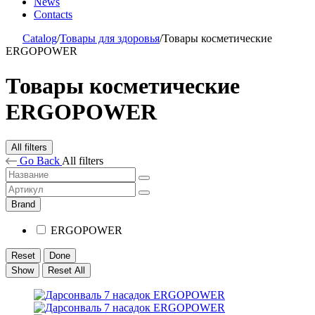
News
Contacts
Catalog
/
Товары для здоровья
/
Товары косметические
ERGOPOWER
Товары косметические
ERGOPOWER
All filters
Go Back
All filters
Brand
ERGOPOWER
Reset
Done
Show
Reset All