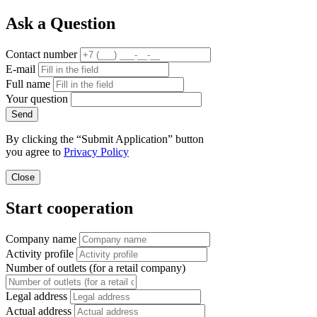
Ask a Question
Contact number
E-mail
Full name
Your question
Send
By clicking the “Submit Application” button
you agree to
Privacy Policy
Close
Start cooperation
Company name
Activity profile
Number of outlets (for a retail company)
Legal address
Actual address