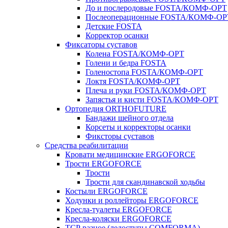
До и послеродовые FOSTA/КОМФ-ОРТ
Послеоперационные FOSTA/КОМФ-ОР
Детские FOSTA
Корректор осанки
Фиксаторы суставов
Колена FOSTA/КОМФ-ОРТ
Голени и бедра FOSTA
Голеностопа FOSTA/КОМФ-ОРТ
Локтя FOSTA/КОМФ-ОРТ
Плеча и руки FOSTA/КОМФ-ОРТ
Запястья и кисти FOSTA/КОМФ-ОРТ
Ортопедия ORTHOFUTURE
Бандажи шейного отдела
Корсеты и корректоры осанки
Фиксторы суставов
Средства реабилитации
Кровати медицинские ERGOFORCE
Трости ERGOFORCE
Трости
Трости для скандинавской ходьбы
Костыли ERGOFORCE
Ходунки и роллейторы ERGOFORCE
Кресла-туалеты ERGOFORCE
Кресла-коляски ERGOFORCE
ТСР разное (ледоступы COMFORMA)