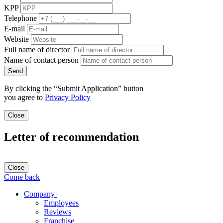
KPP
Telephone
E-mail
Website
Full name of director
Name of contact person
Send
By clicking the “Submit Application” button
you agree to
Privacy Policy
Close
Letter of recommendation
Close
Come back
Company
Employees
Reviews
Franchise