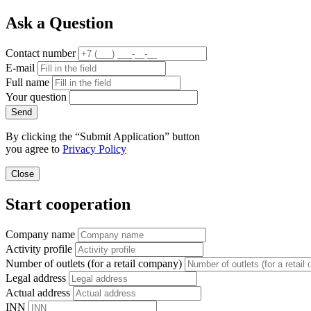
Ask a Question
Contact number
E-mail
Full name
Your question
Send
By clicking the “Submit Application” button
you agree to
Privacy Policy
Close
Start cooperation
Company name
Activity profile
Number of outlets (for a retail company)
Legal address
Actual address
INN