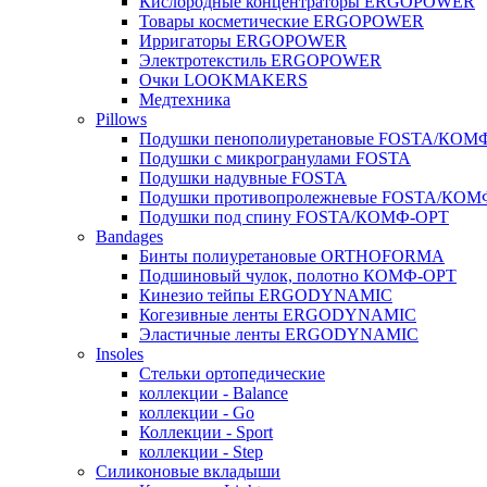
Кислородные концентраторы ERGOPOWER
Товары косметические ERGOPOWER
Ирригаторы ERGOPOWER
Электротекстиль ERGOPOWER
Очки LOOKMAKERS
Медтехника
Pillows
Подушки пенополиуретановые FOSTA/КОМ
Подушки с микрогранулами FOSTA
Подушки надувные FOSTA
Подушки противопролежневые FOSTA/КОМ
Подушки под спину FOSTA/КОМФ-ОРТ
Bandages
Бинты полиуретановые ORTHOFORMA
Подшиновый чулок, полотно КОМФ-ОРТ
Кинезио тейпы ERGODYNAMIC
Когезивные ленты ERGODYNAMIC
Эластичные ленты ERGODYNAMIC
Insoles
Стельки ортопедические
коллекции - Balance
коллекции - Go
Коллекции - Sport
коллекции - Step
Силиконовые вкладыши