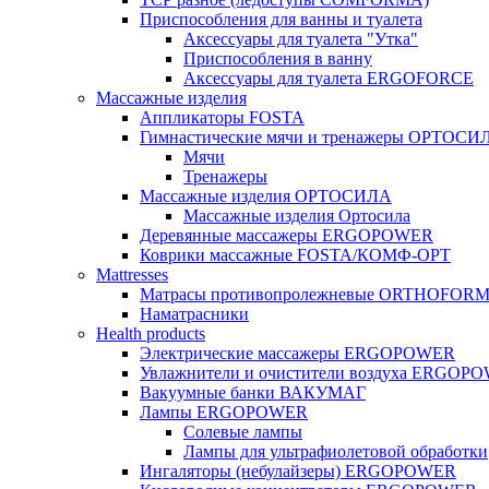
Приспособления для ванны и туалета
Аксессуары для туалета "Утка"
Приспособления в ванну
Аксессуары для туалета ERGOFORCE
Массажные изделия
Аппликаторы FOSTA
Гимнастические мячи и тренажеры ОРТОСИ
Мячи
Тренажеры
Массажные изделия ОРТОСИЛА
Массажные изделия Ортосила
Деревянные массажеры ERGOPOWER
Коврики массажные FOSTA/КОМФ-ОРТ
Мattresses
Матрасы противопролежневые ORTHOFOR
Наматрасники
Health products
Электрические массажеры ERGOPOWER
Увлажнители и очистители воздуха ERGOP
Вакуумные банки ВАКУМАГ
Лампы ERGOPOWER
Солевые лампы
Лампы для ультрафиолетовой обработки
Ингаляторы (небулайзеры) ERGOPOWER