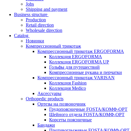
Jobs
Shipping and payment
Business structure
Production
Retail direction
Wholesale direction
Catalog
Новинки
Компрессионный трикотаж
Компрессионный трикотаж ERGOFORMA
Коллекция ERGOFORMA
Коллекция ERGOFORMA UP
Гольфы для путешествий
Компрессионные рукава и перчатки
Компрессионный трикотаж VARISAN
Коллекция Fashion
Коллекция Medico
Аксессуары
Orthopedic products
Ортезы на позвоночник
Грудопоясничные FOSTA/КОМФ-ОРТ
Шейного отдела FOSTA/КОМФ-ОРТ
Корсеты поясничные
Бандажи
Противогрыжевые FOSTA/КОМФ-ОРТ