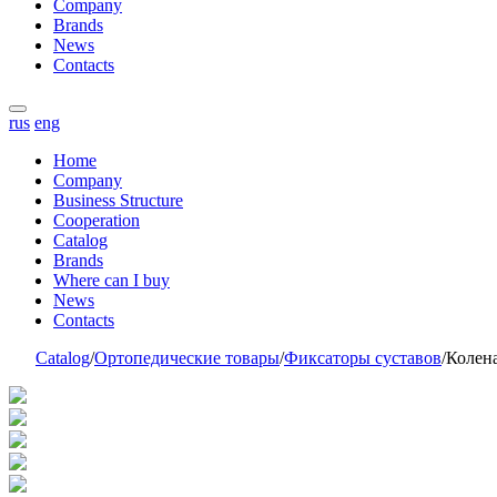
Company
Brands
News
Contacts
rus
eng
Home
Company
Business Structure
Cooperation
Catalog
Brands
Where can I buy
News
Contacts
Catalog
/
Ортопедические товары
/
Фиксаторы суставов
/
Коле