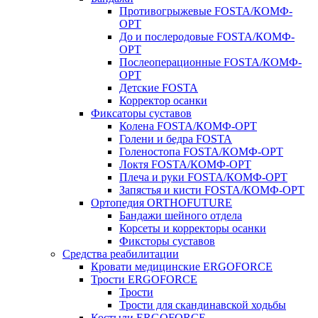
Противогрыжевые FOSTA/КОМФ-
ОРТ
До и послеродовые FOSTA/КОМФ-
ОРТ
Послеоперационные FOSTA/КОМФ-
ОРТ
Детские FOSTA
Корректор осанки
Фиксаторы суставов
Колена FOSTA/КОМФ-ОРТ
Голени и бедра FOSTA
Голеностопа FOSTA/КОМФ-ОРТ
Локтя FOSTA/КОМФ-ОРТ
Плеча и руки FOSTA/КОМФ-ОРТ
Запястья и кисти FOSTA/КОМФ-ОРТ
Ортопедия ORTHOFUTURE
Бандажи шейного отдела
Корсеты и корректоры осанки
Фиксторы суставов
Средства реабилитации
Кровати медицинские ERGOFORCE
Трости ERGOFORCE
Трости
Трости для скандинавской ходьбы
Костыли ERGOFORCE