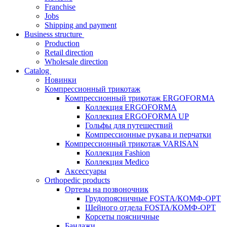
Franchise
Jobs
Shipping and payment
Business structure
Production
Retail direction
Wholesale direction
Catalog
Новинки
Компрессионный трикотаж
Компрессионный трикотаж ERGOFORMA
Коллекция ERGOFORMA
Коллекция ERGOFORMA UP
Гольфы для путешествий
Компрессионные рукава и перчатки
Компрессионный трикотаж VARISAN
Коллекция Fashion
Коллекция Medico
Аксессуары
Orthopedic products
Ортезы на позвоночник
Грудопоясничные FOSTA/КОМФ-ОРТ
Шейного отдела FOSTA/КОМФ-ОРТ
Корсеты поясничные
Бандажи