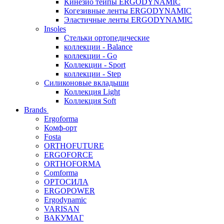
Кинезио тейпы ERGODYNAMIC
Когезивные ленты ERGODYNAMIC
Эластичные ленты ERGODYNAMIC
Insoles
Стельки ортопедические
коллекции - Balance
коллекции - Go
Коллекции - Sport
коллекции - Step
Силиконовые вкладыши
Коллекция Light
Коллекция Soft
Brands
Ergoforma
Комф-орт
Fosta
ORTHOFUTURE
ERGOFORCE
ORTHOFORMA
Comforma
ОРТОСИЛА
ERGOPOWER
Ergodynamic
VARISAN
ВАКУМАГ