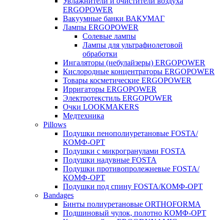
Увлажнители и очистители воздуха
ERGOPOWER
Вакуумные банки ВАКУМАГ
Лампы ERGOPOWER
Солевые лампы
Лампы для ультрафиолетовой
обработки
Ингаляторы (небулайзеры) ERGOPOWER
Кислородные концентраторы ERGOPOWER
Товары косметические ERGOPOWER
Ирригаторы ERGOPOWER
Электротекстиль ERGOPOWER
Очки LOOKMAKERS
Медтехника
Pillows
Подушки пенополиуретановые FOSTA/
КОМФ-ОРТ
Подушки с микрогранулами FOSTA
Подушки надувные FOSTA
Подушки противопролежневые FOSTA/
КОМФ-ОРТ
Подушки под спину FOSTA/КОМФ-ОРТ
Bandages
Бинты полиуретановые ORTHOFORMA
Подшиновый чулок, полотно КОМФ-ОРТ