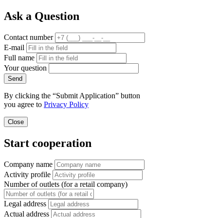
Ask a Question
Contact number
E-mail
Full name
Your question
Send
By clicking the “Submit Application” button
you agree to
Privacy Policy
Close
Start cooperation
Company name
Activity profile
Number of outlets (for a retail company)
Legal address
Actual address