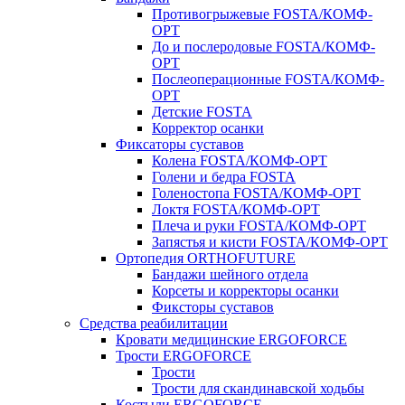
Противогрыжевые FOSTA/КОМФ-
ОРТ
До и послеродовые FOSTA/КОМФ-
ОРТ
Послеоперационные FOSTA/КОМФ-
ОРТ
Детские FOSTA
Корректор осанки
Фиксаторы суставов
Колена FOSTA/КОМФ-ОРТ
Голени и бедра FOSTA
Голеностопа FOSTA/КОМФ-ОРТ
Локтя FOSTA/КОМФ-ОРТ
Плеча и руки FOSTA/КОМФ-ОРТ
Запястья и кисти FOSTA/КОМФ-ОРТ
Ортопедия ORTHOFUTURE
Бандажи шейного отдела
Корсеты и корректоры осанки
Фиксторы суставов
Средства реабилитации
Кровати медицинские ERGOFORCE
Трости ERGOFORCE
Трости
Трости для скандинавской ходьбы
Костыли ERGOFORCE