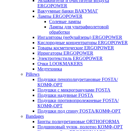
Увлажнители и очистители воздуха
ERGOPOWER
Вакуумные банки ВАКУМАГ
Лампы ERGOPOWER
Солевые лампы
Лампы для ультрафиолетовой
обработки
Ингаляторы (небулайзеры) ERGOPOWER
Кислородные концентраторы ERGOPOWER
Товары косметические ERGOPOWER
Ирригаторы ERGOPOWER
Электротекстиль ERGOPOWER
Очки LOOKMAKERS
Медтехника
Pillows
Подушки пенополиуретановые FOSTA/
КОМФ-ОРТ
Подушки с микрогранулами FOSTA
Подушки надувные FOSTA
Подушки противопролежневые FOSTA/
КОМФ-ОРТ
Подушки под спину FOSTA/КОМФ-ОРТ
Bandages
Бинты полиуретановые ORTHOFORMA
Подшиновый чулок, полотно КОМФ-ОРТ