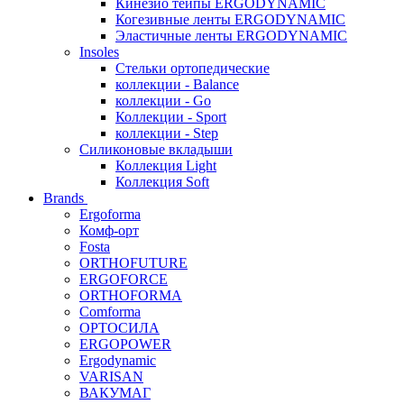
Кинезио тейпы ERGODYNAMIC
Когезивные ленты ERGODYNAMIC
Эластичные ленты ERGODYNAMIC
Insoles
Стельки ортопедические
коллекции - Balance
коллекции - Go
Коллекции - Sport
коллекции - Step
Силиконовые вкладыши
Коллекция Light
Коллекция Soft
Brands
Ergoforma
Комф-орт
Fosta
ORTHOFUTURE
ERGOFORCE
ORTHOFORMA
Comforma
ОРТОСИЛА
ERGOPOWER
Ergodynamic
VARISAN
ВАКУМАГ