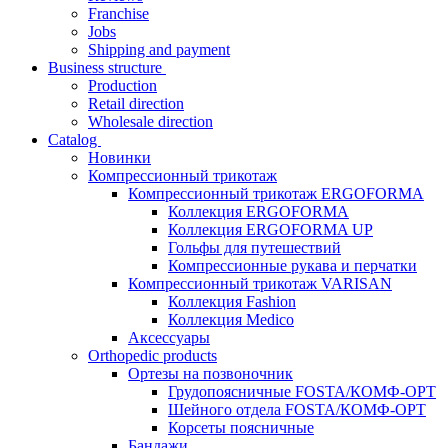
Franchise
Jobs
Shipping and payment
Business structure
Production
Retail direction
Wholesale direction
Catalog
Новинки
Компрессионный трикотаж
Компрессионный трикотаж ERGOFORMA
Коллекция ERGOFORMA
Коллекция ERGOFORMA UP
Гольфы для путешествий
Компрессионные рукава и перчатки
Компрессионный трикотаж VARISAN
Коллекция Fashion
Коллекция Medico
Аксессуары
Orthopedic products
Ортезы на позвоночник
Грудопоясничные FOSTA/КОМФ-ОРТ
Шейного отдела FOSTA/КОМФ-ОРТ
Корсеты поясничные
Бандажи