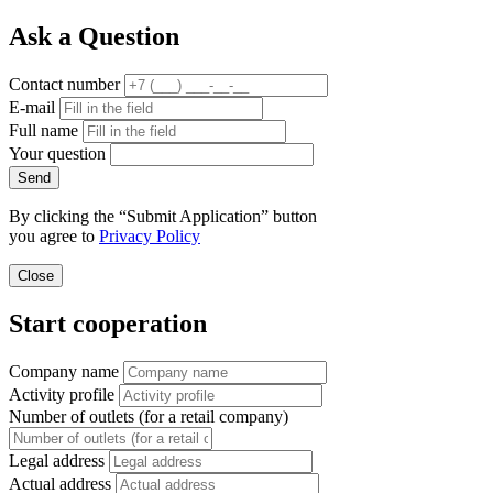
Ask a Question
Contact number
E-mail
Full name
Your question
Send
By clicking the “Submit Application” button
you agree to
Privacy Policy
Close
Start cooperation
Company name
Activity profile
Number of outlets (for a retail company)
Legal address
Actual address