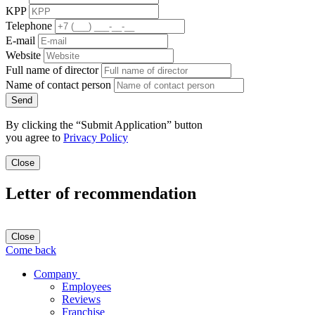
KPP
Telephone
E-mail
Website
Full name of director
Name of contact person
Send
By clicking the “Submit Application” button
you agree to
Privacy Policy
Close
Letter of recommendation
Close
Come back
Company
Employees
Reviews
Franchise