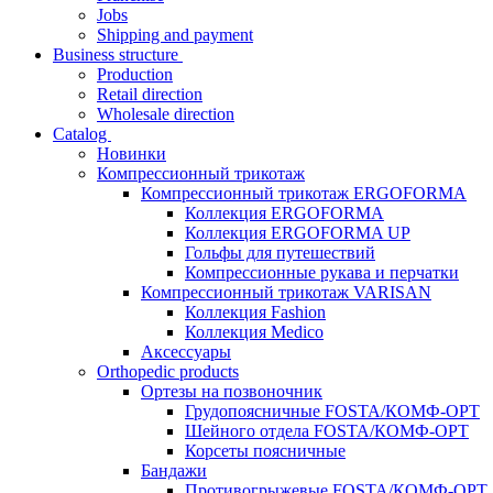
Jobs
Shipping and payment
Business structure
Production
Retail direction
Wholesale direction
Catalog
Новинки
Компрессионный трикотаж
Компрессионный трикотаж ERGOFORMA
Коллекция ERGOFORMA
Коллекция ERGOFORMA UP
Гольфы для путешествий
Компрессионные рукава и перчатки
Компрессионный трикотаж VARISAN
Коллекция Fashion
Коллекция Medico
Аксессуары
Orthopedic products
Ортезы на позвоночник
Грудопоясничные FOSTA/КОМФ-ОРТ
Шейного отдела FOSTA/КОМФ-ОРТ
Корсеты поясничные
Бандажи
Противогрыжевые FOSTA/КОМФ-ОРТ