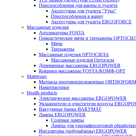
Приспособления для ванны и туалета
Аксессуары для туалета "Утка"
Приспособления в ванну
Аксессуары для туалета ERGOFORCE
Массажные изделия
Аппликаторы FOSTA
Гимнастические мячи и тренажеры ОРТОСИ
Мячи
Тренажеры
Массажные изделия ОРТОСИЛА
Массажные изделия Ортосила
Деревянные массажеры ERGOPOWER
Коврики массажные FOSTA/КОМФ-ОРТ
Мattresses
Матрасы противопролежневые ORTHOFOR
Наматрасники
Health products
Электрические массажеры ERGOPOWER
Увлажнители и очистители воздуха ERGOP
Вакуумные банки ВАКУМАГ
Лампы ERGOPOWER
Солевые лампы
Лампы для ультрафиолетовой обработки
Ингаляторы (небулайзеры) ERGOPOWER