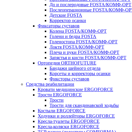
До и послеродовые FOSTA/КОМФ-ОРТ
Послеоперационные FOSTA/КОМФ-ОР
Детские FOSTA
Корректор осанки
Фиксаторы суставов
Колена FOSTA/КОМФ-ОРТ
Голени и бедра FOSTA
Голеностопа FOSTA/КОМФ-ОРТ
Локтя FOSTA/КОМФ-ОРТ
Плеча и руки FOSTA/КОМФ-ОРТ
Запястья и кисти FOSTA/КОМФ-ОРТ
Ортопедия ORTHOFUTURE
Бандажи шейного отдела
Корсеты и корректоры осанки
Фиксторы суставов
Средства реабилитации
Кровати медицинские ERGOFORCE
Трости ERGOFORCE
Трости
Трости для скандинавской ходьбы
Костыли ERGOFORCE
Ходунки и роллейторы ERGOFORCE
Кресла-туалеты ERGOFORCE
Кресла-коляски ERGOFORCE
ТСР разное (ледоступы COMFORMA)