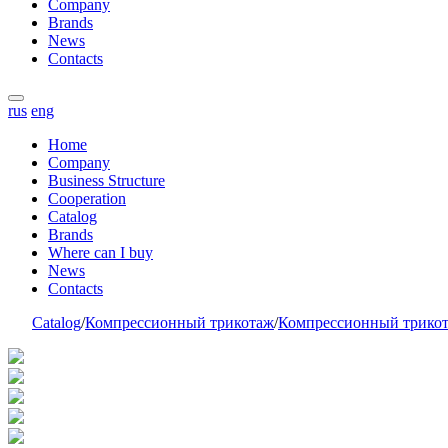
Company
Brands
News
Contacts
rus
eng
Home
Company
Business Structure
Cooperation
Catalog
Brands
Where can I buy
News
Contacts
Catalog
/
Компрессионный трикотаж
/
Компрессионный трик