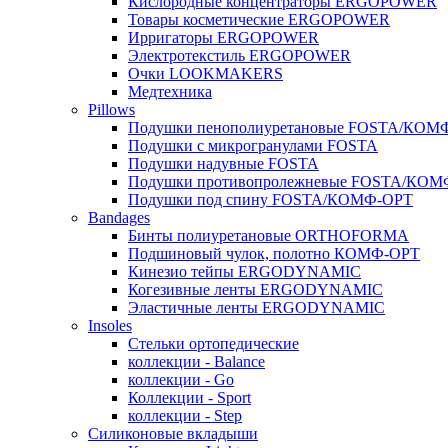
Кислородные концентраторы ERGOPOWER
Товары косметические ERGOPOWER
Ирригаторы ERGOPOWER
Электротекстиль ERGOPOWER
Очки LOOKMAKERS
Медтехника
Pillows
Подушки пенополиуретановые FOSTA/КОМ
Подушки с микрогранулами FOSTA
Подушки надувные FOSTA
Подушки противопролежневые FOSTA/КОМ
Подушки под спину FOSTA/КОМФ-ОРТ
Bandages
Бинты полиуретановые ORTHOFORMA
Подшиновый чулок, полотно КОМФ-ОРТ
Кинезио тейпы ERGODYNAMIC
Когезивные ленты ERGODYNAMIC
Эластичные ленты ERGODYNAMIC
Insoles
Стельки ортопедические
коллекции - Balance
коллекции - Go
Коллекции - Sport
коллекции - Step
Силиконовые вкладыши