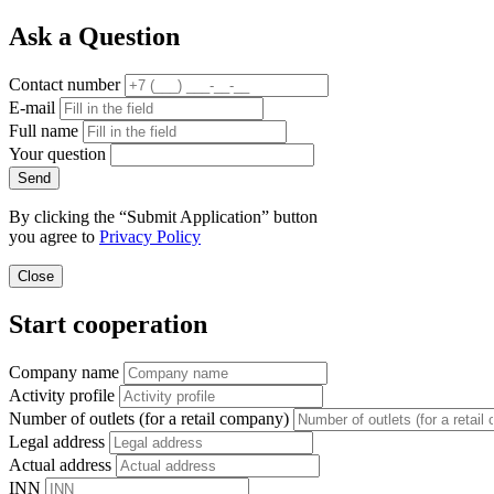
Ask a Question
Contact number
E-mail
Full name
Your question
Send
By clicking the “Submit Application” button
you agree to
Privacy Policy
Close
Start cooperation
Company name
Activity profile
Number of outlets (for a retail company)
Legal address
Actual address
INN