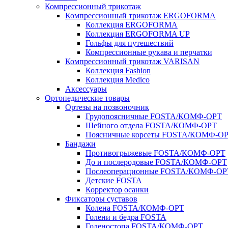
Компрессионный трикотаж
Компрессионный трикотаж ERGOFORMA
Коллекция ERGOFORMA
Коллекция ERGOFORMA UP
Гольфы для путешествий
Компрессионные рукава и перчатки
Компрессионный трикотаж VARISAN
Коллекция Fashion
Коллекция Medico
Аксессуары
Ортопедические товары
Ортезы на позвоночник
Грудопоясничные FOSTA/КОМФ-ОРТ
Шейного отдела FOSTA/КОМФ-ОРТ
Поясничные корсеты FOSTA/КОМФ-О
Бандажи
Противогрыжевые FOSTA/КОМФ-ОРТ
До и послеродовые FOSTA/КОМФ-ОРТ
Послеоперационные FOSTA/КОМФ-ОР
Детские FOSTA
Корректор осанки
Фиксаторы суставов
Колена FOSTA/КОМФ-ОРТ
Голени и бедра FOSTA
Голеностопа FOSTA/КОМФ-ОРТ