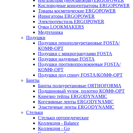
Ингаляторы (небулайзеры) ERGOPOWER
Кислородные концентраторы ERGOPOWER
Товары косметические ERGOPOWER
Ирригаторы ERGOPOWER
Электротекстиль ERGOPOWER
Очки LOOKMAKERS
Медтехника
Подушки
Подушки пенополиуретановые FOSTA/
КОМФ-ОРТ
Подушки с микрогранулами FOSTA
Подушки надувные FOSTA
Подушки противопролежневые FOSTA/
КОМФ-ОРТ
Подушки под спину FOSTA/КОМФ-ОРТ
Бинты
Бинты полиуретановые ORTHOFORMA
Подшиновый чулок, полотно КОМФ-ОРТ
Кинезио тейпы ERGODYNAMIC
Когезивные ленты ERGODYNAMIC
Эластичные ленты ERGODYNAMIC
Стельки
Стельки ортопедические
Коллекция - Balance
Коллекция - Go