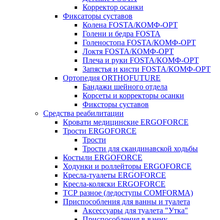
Корректор осанки
Фиксаторы суставов
Колена FOSTA/КОМФ-ОРТ
Голени и бедра FOSTA
Голеностопа FOSTA/КОМФ-ОРТ
Локтя FOSTA/КОМФ-ОРТ
Плеча и руки FOSTA/КОМФ-ОРТ
Запястья и кисти FOSTA/КОМФ-ОРТ
Ортопедия ORTHOFUTURE
Бандажи шейного отдела
Корсеты и корректоры осанки
Фиксторы суставов
Средства реабилитации
Кровати медицинские ERGOFORCE
Трости ERGOFORCE
Трости
Трости для скандинавской ходьбы
Костыли ERGOFORCE
Ходунки и роллейторы ERGOFORCE
Кресла-туалеты ERGOFORCE
Кресла-коляски ERGOFORCE
ТСР разное (ледоступы COMFORMA)
Приспособления для ванны и туалета
Аксессуары для туалета "Утка"
Приспособления в ванну