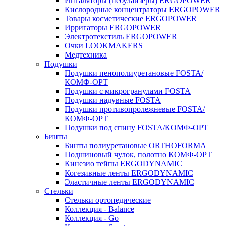
Ингаляторы (небулайзеры) ERGOPOWER
Кислородные концентраторы ERGOPOWER
Товары косметические ERGOPOWER
Ирригаторы ERGOPOWER
Электротекстиль ERGOPOWER
Очки LOOKMAKERS
Медтехника
Подушки
Подушки пенополиуретановые FOSTA/
КОМФ-ОРТ
Подушки с микрогранулами FOSTA
Подушки надувные FOSTA
Подушки противопролежневые FOSTA/
КОМФ-ОРТ
Подушки под спину FOSTA/КОМФ-ОРТ
Бинты
Бинты полиуретановые ORTHOFORMA
Подшиновый чулок, полотно КОМФ-ОРТ
Кинезио тейпы ERGODYNAMIC
Когезивные ленты ERGODYNAMIC
Эластичные ленты ERGODYNAMIC
Стельки
Стельки ортопедические
Коллекция - Balance
Коллекция - Go