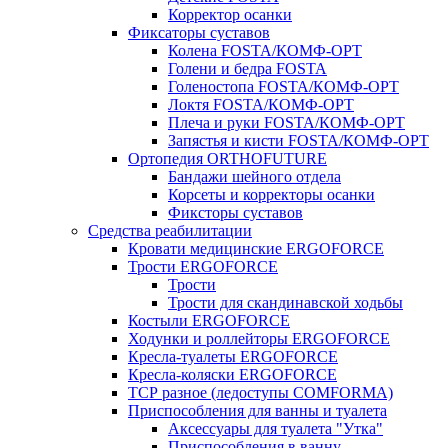
Корректор осанки
Фиксаторы суставов
Колена FOSTA/КОМФ-ОРТ
Голени и бедра FOSTA
Голеностопа FOSTA/КОМФ-ОРТ
Локтя FOSTA/КОМФ-ОРТ
Плеча и руки FOSTA/КОМФ-ОРТ
Запястья и кисти FOSTA/КОМФ-ОРТ
Ортопедия ORTHOFUTURE
Бандажи шейного отдела
Корсеты и корректоры осанки
Фиксторы суставов
Средства реабилитации
Кровати медицинские ERGOFORCE
Трости ERGOFORCE
Трости
Трости для скандинавской ходьбы
Костыли ERGOFORCE
Ходунки и роллейторы ERGOFORCE
Кресла-туалеты ERGOFORCE
Кресла-коляски ERGOFORCE
ТСР разное (ледоступы COMFORMA)
Приспособления для ванны и туалета
Аксессуары для туалета "Утка"
Приспособления в ванну