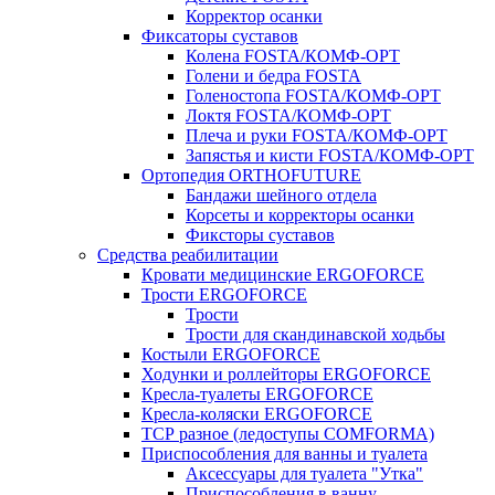
Корректор осанки
Фиксаторы суставов
Колена FOSTA/КОМФ-ОРТ
Голени и бедра FOSTA
Голеностопа FOSTA/КОМФ-ОРТ
Локтя FOSTA/КОМФ-ОРТ
Плеча и руки FOSTA/КОМФ-ОРТ
Запястья и кисти FOSTA/КОМФ-ОРТ
Ортопедия ORTHOFUTURE
Бандажи шейного отдела
Корсеты и корректоры осанки
Фиксторы суставов
Средства реабилитации
Кровати медицинские ERGOFORCE
Трости ERGOFORCE
Трости
Трости для скандинавской ходьбы
Костыли ERGOFORCE
Ходунки и роллейторы ERGOFORCE
Кресла-туалеты ERGOFORCE
Кресла-коляски ERGOFORCE
ТСР разное (ледоступы COMFORMA)
Приспособления для ванны и туалета
Аксессуары для туалета "Утка"
Приспособления в ванну