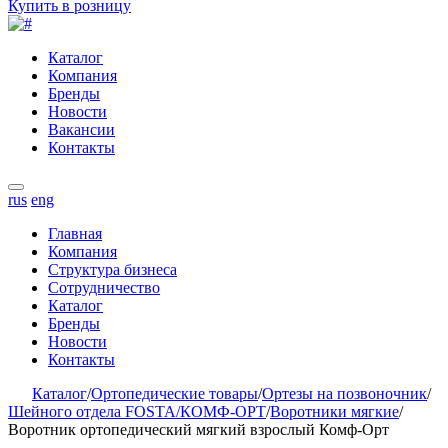
Купить в розницу
Каталог
Компания
Бренды
Новости
Вакансии
Контакты
rus
eng
Главная
Компания
Структура бизнеса
Сотрудничество
Каталог
Бренды
Новости
Контакты
Каталог
/
Ортопедические товары
/
Ортезы на позвоночник
/
Шейного отдела FOSTA/КОМФ-ОРТ
/
Воротники мягкие
/
Воротник ортопедический мягкий взрослый Комф-Орт