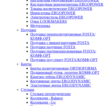
Ингаляторы (небулайзеры) ERGOPOWER
Кислородные концентраторы ERGOPOWER
Товары косметические ERGOPOWER
Ирригаторы ERGOPOWER
Электротекстиль ERGOPOWER
Очки LOOKMAKERS
Медтехника
Подушки
Подушки пенополиуретановые FOSTA/
КОМФ-ОРТ
Подушки с микрогранулами FOSTA
Подушки надувные FOSTA
Подушки противопролежневые FOSTA/
КОМФ-ОРТ
Подушки под спину FOSTA/КОМФ-ОРТ
Бинты
Бинты полиуретановые ORTHOFORMA
Подшиновый чулок, полотно КОМФ-ОРТ
Кинезио тейпы ERGODYNAMIC
Когезивные ленты ERGODYNAMIC
Эластичные ленты ERGODYNAMIC
Стельки
Стельки ортопедические
Коллекция - Balance
Коллекция - Go