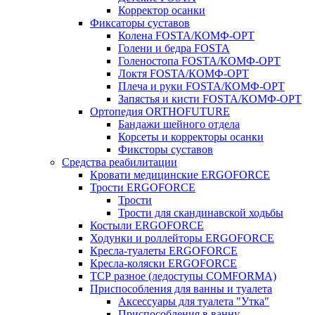
Корректор осанки
Фиксаторы суставов
Колена FOSTA/КОМФ-ОРТ
Голени и бедра FOSTA
Голеностопа FOSTA/КОМФ-ОРТ
Локтя FOSTA/КОМФ-ОРТ
Плеча и руки FOSTA/КОМФ-ОРТ
Запястья и кисти FOSTA/КОМФ-ОРТ
Ортопедия ORTHOFUTURE
Бандажи шейного отдела
Корсеты и корректоры осанки
Фиксторы суставов
Средства реабилитации
Кровати медицинские ERGOFORCE
Трости ERGOFORCE
Трости
Трости для скандинавской ходьбы
Костыли ERGOFORCE
Ходунки и роллейторы ERGOFORCE
Кресла-туалеты ERGOFORCE
Кресла-коляски ERGOFORCE
ТСР разное (ледоступы COMFORMA)
Приспособления для ванны и туалета
Аксессуары для туалета "Утка"
Приспособления в ванну