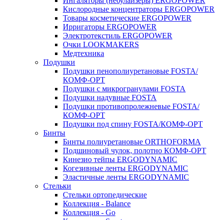
Ингаляторы (небулайзеры) ERGOPOWER
Кислородные концентраторы ERGOPOWER
Товары косметические ERGOPOWER
Ирригаторы ERGOPOWER
Электротекстиль ERGOPOWER
Очки LOOKMAKERS
Медтехника
Подушки
Подушки пенополиуретановые FOSTA/
КОМФ-ОРТ
Подушки с микрогранулами FOSTA
Подушки надувные FOSTA
Подушки противопролежневые FOSTA/
КОМФ-ОРТ
Подушки под спину FOSTA/КОМФ-ОРТ
Бинты
Бинты полиуретановые ORTHOFORMA
Подшиновый чулок, полотно КОМФ-ОРТ
Кинезио тейпы ERGODYNAMIC
Когезивные ленты ERGODYNAMIC
Эластичные ленты ERGODYNAMIC
Стельки
Стельки ортопедические
Коллекция - Balance
Коллекция - Go