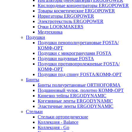
Ингаляторы (небулайзеры) ERGOPOWER
Кислородные концентраторы ERGOPOWER
Товары косметические ERGOPOWER
Ирригаторы ERGOPOWER
Электротекстиль ERGOPOWER
Очки LOOKMAKERS
Медтехника
Подушки
Подушки пенополиуретановые FOSTA/
КОМФ-ОРТ
Подушки с микрогранулами FOSTA
Подушки надувные FOSTA
Подушки противопролежневые FOSTA/
КОМФ-ОРТ
Подушки под спину FOSTA/КОМФ-ОРТ
Бинты
Бинты полиуретановые ORTHOFORMA
Подшиновый чулок, полотно КОМФ-ОРТ
Кинезио тейпы ERGODYNAMIC
Когезивные ленты ERGODYNAMIC
Эластичные ленты ERGODYNAMIC
Стельки
Стельки ортопедические
Коллекция - Balance
Коллекция - Go