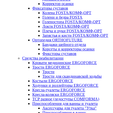
Корректор осанки
Фиксаторы суставов
Колена FOSTA/КОМФ-ОРТ
Голени и бедра FOSTA
Голеностопа FOSTA/КОМФ-ОРТ
Локтя FOSTA/КОМФ-ОРТ
Плеча и руки FOSTA/КОМФ-ОРТ
Запястья и кисти FOSTA/КОМФ-ОРТ
Ортопедия ORTHOFUTURE
Бандажи шейного отдела
Корсеты и корректоры осанки
Фиксторы суставов
Средства реабилитации
Кровати медицинские ERGOFORCE
Трости ERGOFORCE
Трости
Трости для скандинавской ходьбы
Костыли ERGOFORCE
Ходунки и роллейторы ERGOFORCE
Кресла-туалеты ERGOFORCE
Кресла-коляски ERGOFORCE
ТСР разное (ледоступы COMFORMA)
Приспособления для ванны и туалета
Аксессуары для туалета "Утка"
Приспособления в ванну