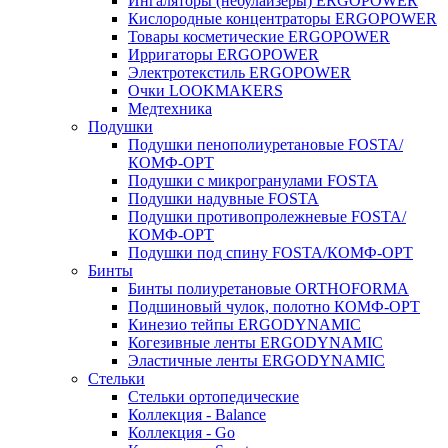
Ингаляторы (небулайзеры) ERGOPOWER
Кислородные концентраторы ERGOPOWER
Товары косметические ERGOPOWER
Ирригаторы ERGOPOWER
Электротекстиль ERGOPOWER
Очки LOOKMAKERS
Медтехника
Подушки
Подушки пенополиуретановые FOSTA/
КОМФ-ОРТ
Подушки с микрогранулами FOSTA
Подушки надувные FOSTA
Подушки противопролежневые FOSTA/
КОМФ-ОРТ
Подушки под спину FOSTA/КОМФ-ОРТ
Бинты
Бинты полиуретановые ORTHOFORMA
Подшиновый чулок, полотно КОМФ-ОРТ
Кинезио тейпы ERGODYNAMIC
Когезивные ленты ERGODYNAMIC
Эластичные ленты ERGODYNAMIC
Стельки
Стельки ортопедические
Коллекция - Balance
Коллекция - Go