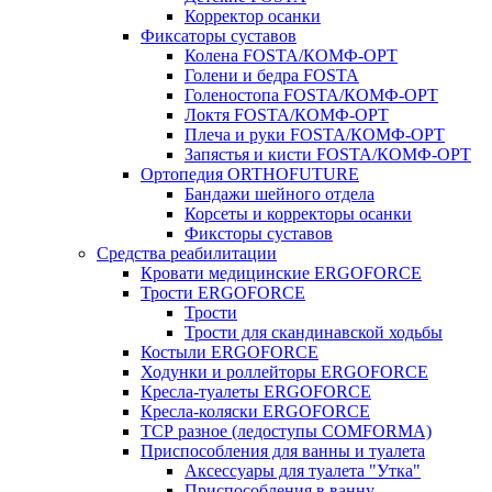
Корректор осанки
Фиксаторы суставов
Колена FOSTA/КОМФ-ОРТ
Голени и бедра FOSTA
Голеностопа FOSTA/КОМФ-ОРТ
Локтя FOSTA/КОМФ-ОРТ
Плеча и руки FOSTA/КОМФ-ОРТ
Запястья и кисти FOSTA/КОМФ-ОРТ
Ортопедия ORTHOFUTURE
Бандажи шейного отдела
Корсеты и корректоры осанки
Фиксторы суставов
Средства реабилитации
Кровати медицинские ERGOFORCE
Трости ERGOFORCE
Трости
Трости для скандинавской ходьбы
Костыли ERGOFORCE
Ходунки и роллейторы ERGOFORCE
Кресла-туалеты ERGOFORCE
Кресла-коляски ERGOFORCE
ТСР разное (ледоступы COMFORMA)
Приспособления для ванны и туалета
Аксессуары для туалета "Утка"
Приспособления в ванну