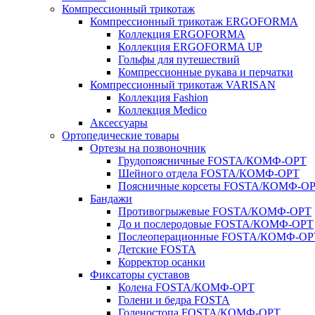
Компрессионный трикотаж
Компрессионный трикотаж ERGOFORMA
Коллекция ERGOFORMA
Коллекция ERGOFORMA UP
Гольфы для путешествий
Компрессионные рукава и перчатки
Компрессионный трикотаж VARISAN
Коллекция Fashion
Коллекция Medico
Аксессуары
Ортопедические товары
Ортезы на позвоночник
Грудопоясничные FOSTA/КОМФ-ОРТ
Шейного отдела FOSTA/КОМФ-ОРТ
Поясничные корсеты FOSTA/КОМФ-О
Бандажи
Противогрыжевые FOSTA/КОМФ-ОРТ
До и послеродовые FOSTA/КОМФ-ОРТ
Послеоперационные FOSTA/КОМФ-ОР
Детские FOSTA
Корректор осанки
Фиксаторы суставов
Колена FOSTA/КОМФ-ОРТ
Голени и бедра FOSTA
Голеностопа FOSTA/КОМФ-ОРТ